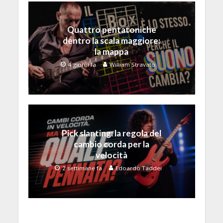
Quattro pentatoniche
dentro la scala maggiore:
la mappa
4 giorni fa
William Stravato
Pick slanting: la regola del
cambio corda per la
velocità
2 settimane fa
Edoardo Taddei