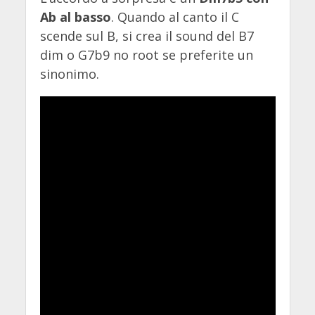
Ab al basso
. Quando al canto il C
scende sul B, si crea il sound del B7
dim o G7b9 no root se preferite un
sinonimo.