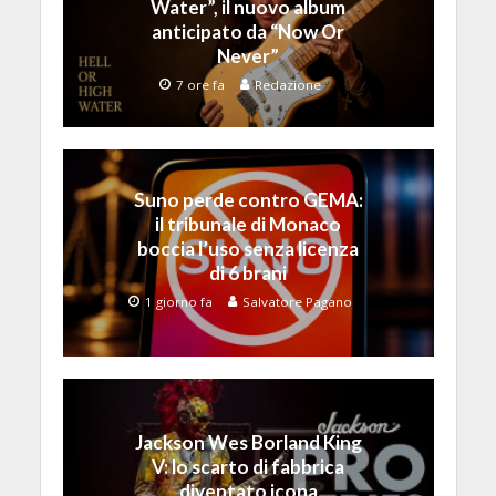
Water”, il nuovo album
anticipato da “Now Or
Never”
7 ore fa
Redazione
Suno perde contro GEMA:
il tribunale di Monaco
boccia l’uso senza licenza
di 6 brani
1 giorno fa
Salvatore Pagano
Jackson Wes Borland King
V: lo scarto di fabbrica
diventato icona