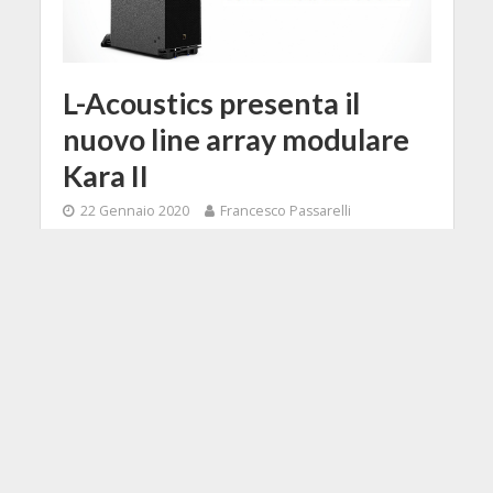
L-Acoustics presenta il
nuovo line array modulare
Kara II
22 Gennaio 2020
Francesco Passarelli
3 Min di Lettura
Facebook
Tweet
Non solo strumenti musicali, al
NAMM 2020 vengonmo presentate
anche grandi novità dell'audio
professionale ed L-Acoustics non
poteva mancare all'appello.