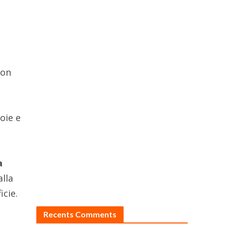
con
oie e
a
alla
icie.
Recents Comments