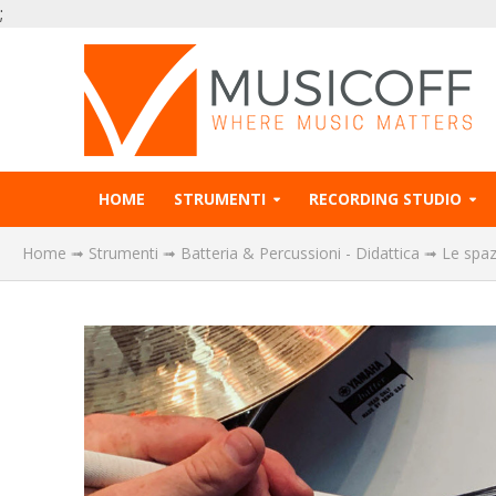
;
HOME
STRUMENTI
RECORDING STUDIO
Home
➟
Strumenti
➟
Batteria & Percussioni - Didattica
➟
Le spaz