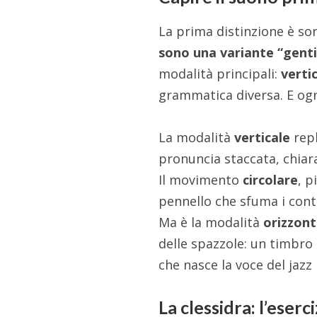
La prima distinzione è s
sono una variante “genti
modalità principali:
verti
grammatica diversa. E ogn
La modalità
verticale
repl
pronuncia staccata, chiara
Il movimento
circolare
, p
pennello che sfuma i cont
Ma è la modalità
orizzont
delle spazzole: un timbro 
che nasce la voce del jazz
La clessidra: l’eserc