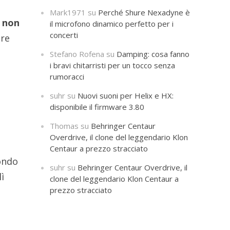
Mark1971
su
Perché Shure Nexadyne è
e non
il microfono dinamico perfetto per i
concerti
tre
Stefano Rofena
su
Damping: cosa fanno
i bravi chitarristi per un tocco senza
rumoracci
suhr
su
Nuovi suoni per Helix e HX:
disponibile il firmware 3.80
Thomas
su
Behringer Centaur
Overdrive, il clone del leggendario Klon
Centaur a prezzo stracciato
mondo
suhr
su
Behringer Centaur Overdrive, il
ì
clone del leggendario Klon Centaur a
prezzo stracciato