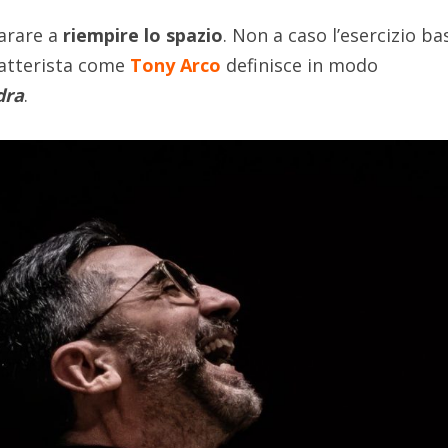
parare a
riempire lo spazio
. Non a caso l’esercizio ba
atterista come
Tony Arco
definisce in modo
dra
.