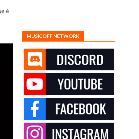
se è
MUSICOFF NETWORK