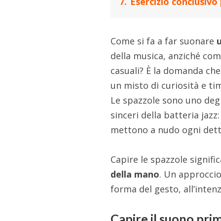
7.
Esercizio conclusivo
Come si fa a far suonare
della musica, anziché com
casuali? È la domanda che 
un misto di curiosità e ti
Le spazzole sono uno degl
sinceri della batteria jaz
mettono a nudo ogni dett
Capire le spazzole signifi
della mano
. Un approccio
forma del gesto, all’inten
Capire il suono prim