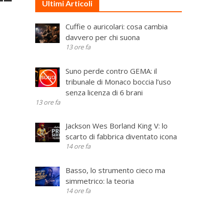
Ultimi Articoli
Cuffie o auricolari: cosa cambia
davvero per chi suona
13 ore fa
Suno perde contro GEMA: il
tribunale di Monaco boccia l’uso
senza licenza di 6 brani
13 ore fa
Jackson Wes Borland King V: lo
scarto di fabbrica diventato icona
14 ore fa
Basso, lo strumento cieco ma
simmetrico: la teoria
14 ore fa