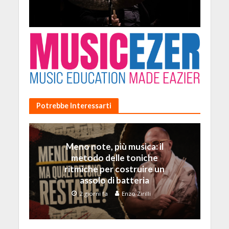
Potrebbe Interessarti
Meno note, più musica: il
metodo delle toniche
ritmiche per costruire un
assolo di batteria
2 giorni fa
Enzo Zirilli