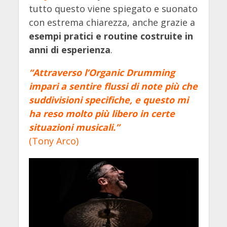
tutto questo viene spiegato e suonato
con estrema chiarezza, anche grazie a
esempi pratici e routine costruite in
anni di esperienza
.
“Attraverso l’Organic Drumming
impari a sentire flussi di note più che
suddivisioni specifiche, e questo mi
ha reso molto più libero in certe
situazioni musicali.”
(Tony Arco)