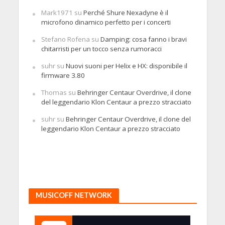
Mark1971
su
Perché Shure Nexadyne è il
microfono dinamico perfetto per i concerti
Stefano Rofena
su
Damping: cosa fanno i bravi
chitarristi per un tocco senza rumoracci
suhr
su
Nuovi suoni per Helix e HX: disponibile il
firmware 3.80
Thomas
su
Behringer Centaur Overdrive, il clone
del leggendario Klon Centaur a prezzo stracciato
suhr
su
Behringer Centaur Overdrive, il clone del
leggendario Klon Centaur a prezzo stracciato
MUSICOFF NETWORK