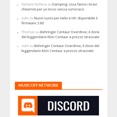
Stefano Rofena
su
Damping: cosa fanno i bravi
chitarristi per un tocco senza rumoracci
suhr
su
Nuovi suoni per Helix e HX: disponibile il
firmware 3.80
Thomas
su
Behringer Centaur Overdrive, il clone
del leggendario Klon Centaur a prezzo stracciato
suhr
su
Behringer Centaur Overdrive, il clone del
leggendario Klon Centaur a prezzo stracciato
MUSICOFF NETWORK