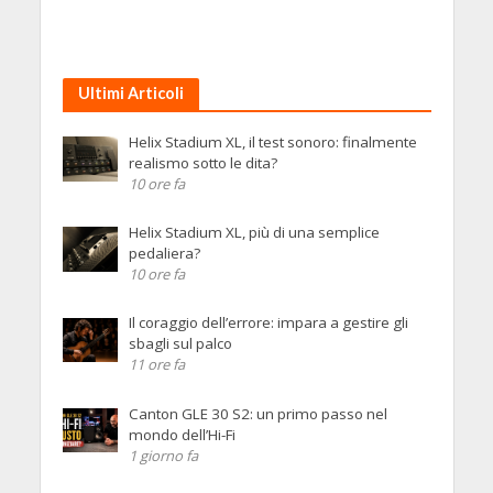
Ultimi Articoli
Helix Stadium XL, il test sonoro: finalmente
realismo sotto le dita?
10 ore fa
Helix Stadium XL, più di una semplice
pedaliera?
10 ore fa
Il coraggio dell’errore: impara a gestire gli
sbagli sul palco
11 ore fa
Canton GLE 30 S2: un primo passo nel
mondo dell’Hi-Fi
1 giorno fa