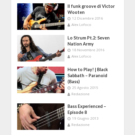
Il funk groove di Victor
Wooten
12 Dicembre 2016
Alex Lofoco
Lo Strum Pt.2: Seven
Nation Army
18 Novembre 2016
Alex Lofoco
How to Play! | Black
Sabbath – Paranoid
(Bass)
25 Agosto 2015
Redazione
Bass Experienced –
Episode 8
19 Giugno 2013
Redazione