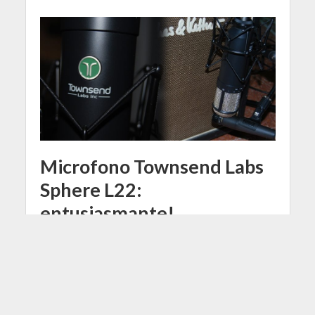
Microfono Townsend Labs
Sphere L22:
entusiasmante!
6 Aprile 2019
Francesco Passarelli
7 Min di Lettura
Facebook
Tweet