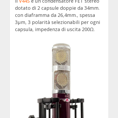
Il
V44S
è un condensatore FET stereo
dotato di 2 capsule doppie da 34mm.
con diaframma da 26,4mm., spessa
3µm, 3 polarità selezionabili per ogni
capsula, impedenza di uscita 200Ω.