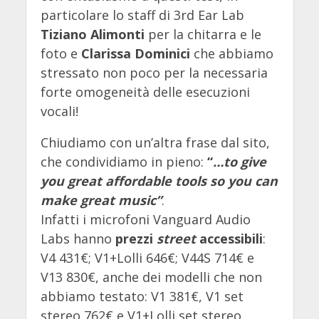
particolare lo staff di 3rd Ear Lab
Tiziano Alimonti
per la chitarra e le
foto e
Clarissa Dominici
che abbiamo
stressato non poco per la necessaria
forte omogeneità delle esecuzioni
vocali!
Chiudiamo con un’altra frase dal sito,
che condividiamo in pieno:
“
…to give
you great affordable tools so you can
make great music”
.
Infatti i microfoni Vanguard Audio
Labs hanno
prezzi
street
accessibili
:
V4 431€; V1+Lolli 646€; V44S 714€ e
V13 830€, anche dei modelli che non
abbiamo testato: V1 381€, V1 set
stereo 762€ e V1+Lolli set stereo