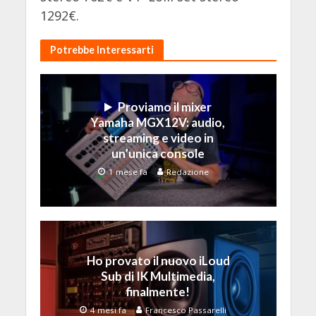
1292€.
Potrebbe Interessarti
Proviamo il mixer
Yamaha MGX12V: audio,
streaming e video in
un’unica console
1 mese fa
Redazione
Ho provato il nuovo iLoud
Sub di IK Multimedia,
finalmente!
4 mesi fa
Francesco Passarelli