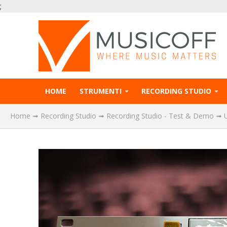
;
HOME
STRUMENTI
RECORDING STUDIO
Home
➟
Recording Studio
➟
Recording Studio - Test & Demo
➟