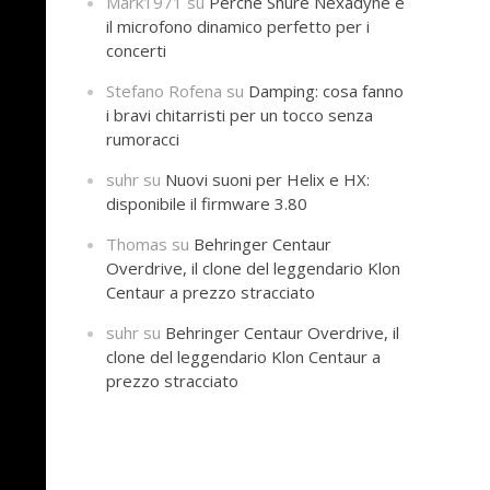
Mark1971
su
Perché Shure Nexadyne è
il microfono dinamico perfetto per i
concerti
Stefano Rofena
su
Damping: cosa fanno
i bravi chitarristi per un tocco senza
rumoracci
suhr
su
Nuovi suoni per Helix e HX:
disponibile il firmware 3.80
Thomas
su
Behringer Centaur
Overdrive, il clone del leggendario Klon
Centaur a prezzo stracciato
suhr
su
Behringer Centaur Overdrive, il
clone del leggendario Klon Centaur a
prezzo stracciato