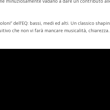
ome minuziosamente vadano a dare un contributo all
loni” dell’EQ: bassi, medi ed alti. Un classico shapi
itivo che non vi farà mancare musicalità, chiarezza