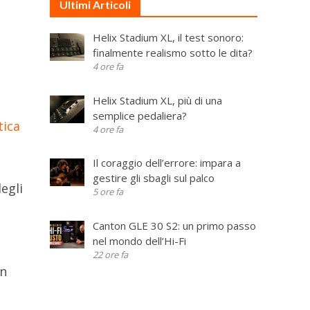
Ultimi Articoli
Helix Stadium XL, il test sonoro:
finalmente realismo sotto le dita?
4 ore fa
Helix Stadium XL, più di una
semplice pedaliera?
tica
4 ore fa
Il coraggio dell’errore: impara a
gestire gli sbagli sul palco
egli
5 ore fa
Canton GLE 30 S2: un primo passo
nel mondo dell’Hi-Fi
22 ore fa
in