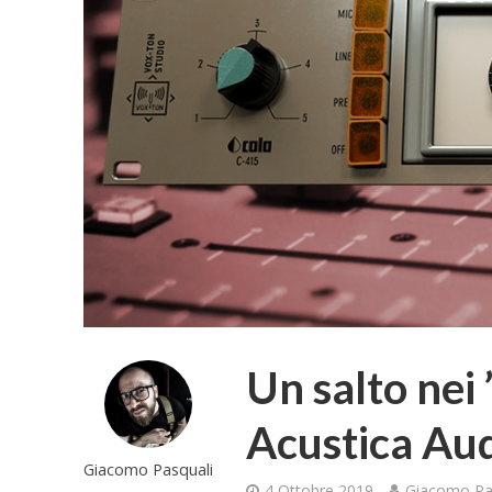
Un salto nei 
Acustica Au
Giacomo Pasquali
4 Ottobre 2019
Giacomo Pa