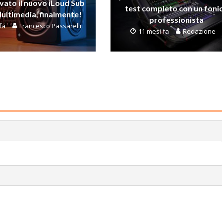
vato il nuovo iLoud Sub
test completo con un foni
Multimedia, finalmente!
professionista
fa
Francesco Passarelli
11 mesi fa
Redazione