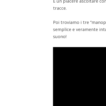
È un piacere ascoltare c
tracce.
Poi troviamo i tre “manopo
semplice e veramente intu
suono!