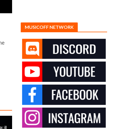
MUSICOFF NETWORK
ne
: il