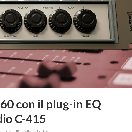
’60 con il plug-in EQ
dio C-415
squali
1 Min di Lettura