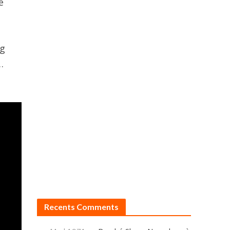
e
ng
…
Recents Comments