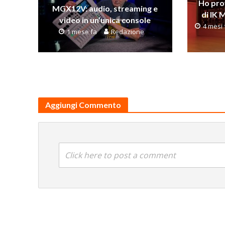
Ho pro
MGX12V: audio, streaming e
di IK 
video in un’unica console
4 mesi 
1 mese fa
Redazione
Aggiungi Commento
Click here to post a comment