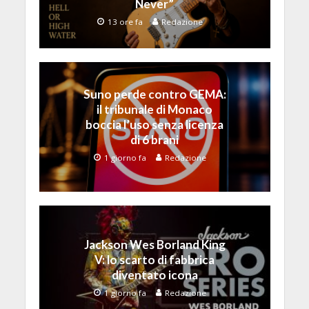
Never”
13 ore fa
Redazione
Suno perde contro GEMA:
il tribunale di Monaco
boccia l’uso senza licenza
di 6 brani
1 giorno fa
Redazione
Jackson Wes Borland King
V: lo scarto di fabbrica
diventato icona
1 giorno fa
Redazione