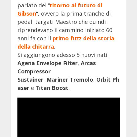
parlato del “
ritorno al futuro di
Gibson
“, ovvero la prima tranche di
pedali targati Maestro che quindi
riprendevano il cammino iniziato 60
anni fa con il
primo fuzz della storia
della chitarra
.
Si aggiungono adesso 5 nuovi nati:
Agena Envelope Filter
,
Arcas
Compressor
Sustainer
,
Mariner
Tremolo
,
Orbit
Ph
aser
e
Titan
Boost
.