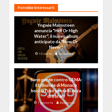
Potrebbe Interessarti
Yngwie Malmsteen
annuncia “Hell Or High
Water”, il nuovo album
anticipato da “Now Or
Never”
13 ore fa
Redazione
Suno perde contro GEMA:
il tribunale di Monaco
boccia l’uso senza licenza
di 6 brani
1 giorno fa
Redazione