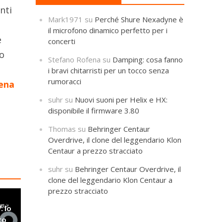
nti
Mark1971
su
Perché Shure Nexadyne è
il microfono dinamico perfetto per i
è
concerti
to
Stefano Rofena
su
Damping: cosa fanno
i bravi chitarristi per un tocco senza
rumoracci
ena
suhr
su
Nuovi suoni per Helix e HX:
disponibile il firmware 3.80
Thomas
su
Behringer Centaur
Overdrive, il clone del leggendario Klon
Centaur a prezzo stracciato
suhr
su
Behringer Centaur Overdrive, il
clone del leggendario Klon Centaur a
prezzo stracciato
: lo
to