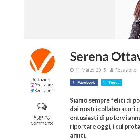
Serena Ottav
11 Marzo 2015
Redazione
Redazione
Facebook
Tweet
Redazione
Redazione
Siamo sempre felici di p
dai nostri collaboratori
Aggiungi
entusiasti di potervi an
Commento
riportare oggi, i cui pro
amici,