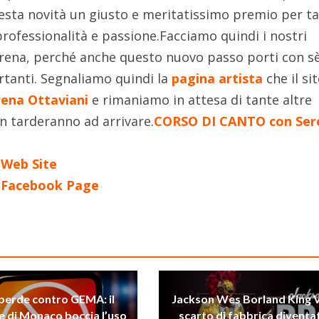
uesta novità un giusto e meritatissimo premio per ta
professionalità e passione.Facciamo quindi i nostri
erena, perché anche questo nuovo passo porti con s
tanti. Segnaliamo quindi la
pagina artista
che il si
ena Ottaviani
e rimaniamo in attesa di tante altre
on tarderanno ad arrivare.
CORSO DI CANTO con Ser
 Web Site
l Facebook Page
perde contro GEMA: il
Jackson Wes Borland King V
e di Monaco boccia l’uso
scarto di fabbrica diventa