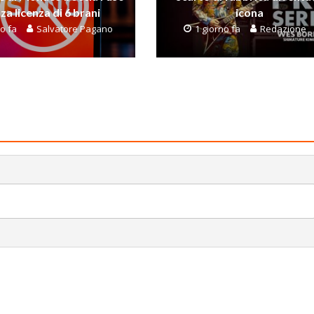
za licenza di 6 brani
icona
no fa
Salvatore Pagano
1 giorno fa
Redazione