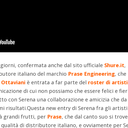
i giorni, confermata anche dal sito ufficiale
Shure.it
,
ibutore italiano del marchio
Prase Engineering
, che 
 Ottaviani
è entrata a far parte del
roster di artisti
cazione di cui non possiamo che essere felici e fieri
tto con Serena una collaborazione e amicizia che da
risultati.Questa new entry di Serena fra gli artisti
à grandi frutti, per
Prase
, che dal canto suo si trove
 qualità di distributore italiano, e ovviamente per S