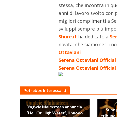
stessa, che incontra in q
anni di lavoro svolto con 
migliori complimenti a S
sviluppi sempre più impor
Shure.it
ha dedicato a
Ser
novità, che siamo certi n
Ottaviani
Serena Ottaviani Official
Serena Ottaviani Officia
Potrebbe Interessarti
Yngwie Malmsteen annuncia
Suno 
“Hell Or High Water”, il nuovo
tribunal