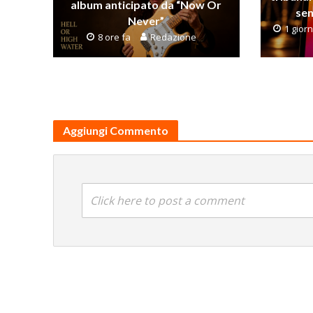
album anticipato da “Now Or
sen
Never”
1 gior
8 ore fa
Redazione
Aggiungi Commento
Click here to post a comment