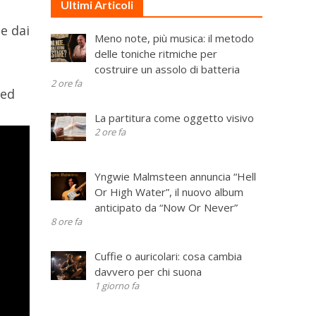
Ultimi Articoli
e dai
Meno note, più musica: il metodo
delle toniche ritmiche per
costruire un assolo di batteria
2 ore fa
 ed
La partitura come oggetto visivo
2 ore fa
Yngwie Malmsteen annuncia “Hell
Or High Water”, il nuovo album
anticipato da “Now Or Never”
8 ore fa
Cuffie o auricolari: cosa cambia
davvero per chi suona
1 giorno fa