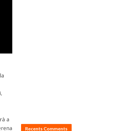
la
,
rà a
erena
Recents Comments