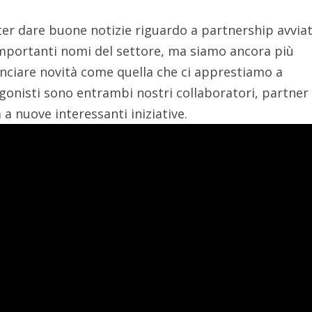
ter dare buone notizie riguardo a partnership avviat
importanti nomi del settore, ma siamo ancora più
unciare novità come quella che ci apprestiamo a
agonisti sono entrambi nostri collaboratori, partner
a a nuove interessanti iniziative.