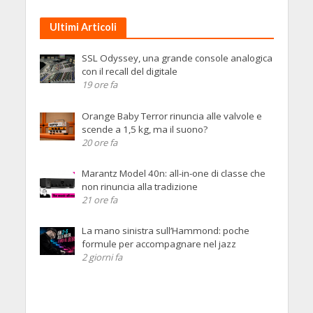
Ultimi Articoli
SSL Odyssey, una grande console analogica
con il recall del digitale
19 ore fa
Orange Baby Terror rinuncia alle valvole e
scende a 1,5 kg, ma il suono?
20 ore fa
Marantz Model 40n: all-in-one di classe che
non rinuncia alla tradizione
21 ore fa
La mano sinistra sull’Hammond: poche
formule per accompagnare nel jazz
2 giorni fa