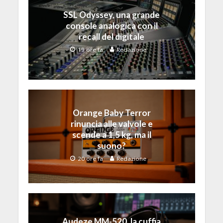
SSL Odyssey, una grande
console analogica con il
recall del digitale
19 ore fa
Redazione
Orange Baby Terror
rinuncia alle valvole e
scende a 1,5 kg, ma il
suono?
20 ore fa
Redazione
Audeze MM-520, la cuffia