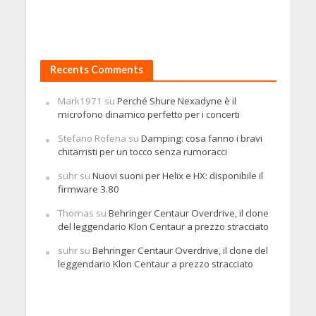
Recents Comments
Mark1971
su
Perché Shure Nexadyne è il
microfono dinamico perfetto per i concerti
Stefano Rofena
su
Damping: cosa fanno i bravi
chitarristi per un tocco senza rumoracci
suhr
su
Nuovi suoni per Helix e HX: disponibile il
firmware 3.80
Thomas
su
Behringer Centaur Overdrive, il clone
del leggendario Klon Centaur a prezzo stracciato
suhr
su
Behringer Centaur Overdrive, il clone del
leggendario Klon Centaur a prezzo stracciato