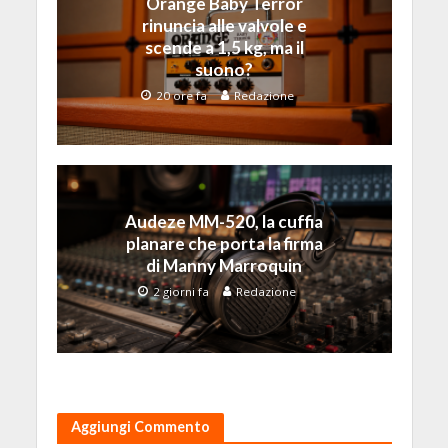
Orange Baby Terror
rinuncia alle valvole e
scende a 1,5 kg, ma il
suono?
20 ore fa
Redazione
Audeze MM-520, la cuffia
planare che porta la firma
di Manny Marroquin
2 giorni fa
Redazione
Aggiungi Commento