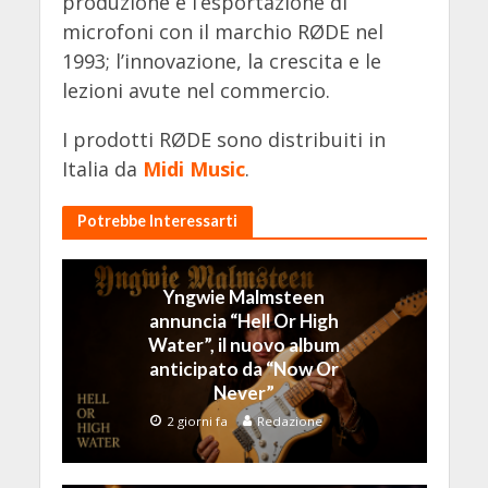
produzione e l’esportazione di
microfoni con il marchio RØDE nel
1993; l’innovazione, la crescita e le
lezioni avute nel commercio.
I prodotti RØDE sono distribuiti in
Italia da
Midi Music
.
Potrebbe Interessarti
Yngwie Malmsteen
annuncia “Hell Or High
Water”, il nuovo album
anticipato da “Now Or
Never”
2 giorni fa
Redazione