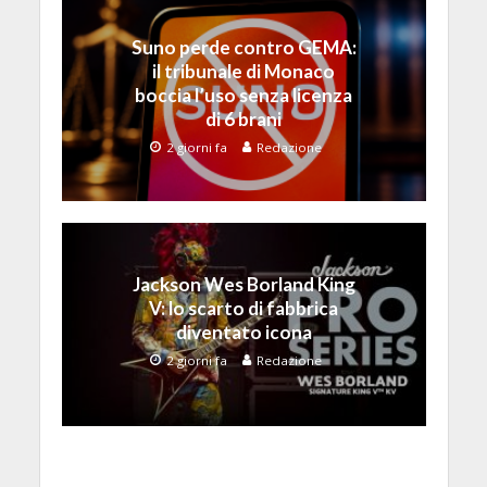
Suno perde contro GEMA:
il tribunale di Monaco
boccia l’uso senza licenza
di 6 brani
2 giorni fa
Redazione
Jackson Wes Borland King
V: lo scarto di fabbrica
diventato icona
2 giorni fa
Redazione