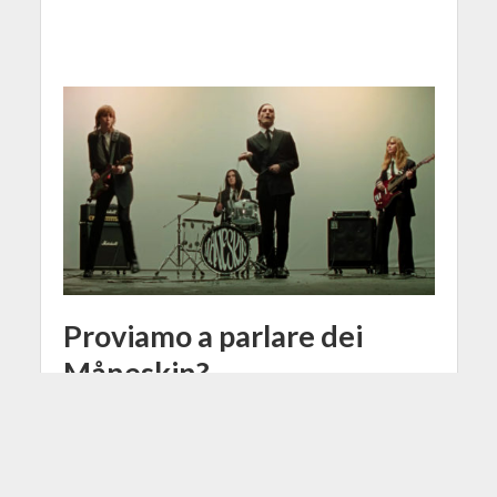
Proviamo a parlare dei
Måneskin?
15 Novembre 2021
Mattia Mei
8 Min di Lettura
Shares
417
Facebook
Tweet