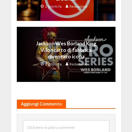
2 giorni fa
Redazione
Jackson Wes Borland King
V: lo scarto di fabbrica
diventato icona
2 giorni fa
Redazione
Aggiungi Commento
Click here to post a comment