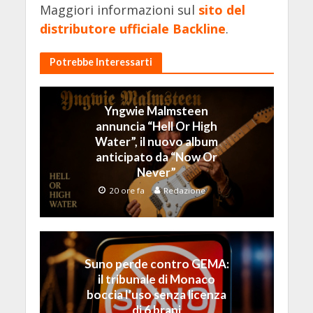
Maggiori informazioni sul
sito del
distributore ufficiale Backline
.
Potrebbe Interessarti
Yngwie Malmsteen
annuncia “Hell Or High
Water”, il nuovo album
anticipato da “Now Or
Never”
20 ore fa
Redazione
Suno perde contro GEMA:
il tribunale di Monaco
boccia l’uso senza licenza
di 6 brani