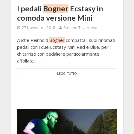
I pedali
Bogner
Ecstasy in
comoda versione Mini
27 Novembre 2018
Stefano Tavernese
Anche Reinhold
Bogner
compatta i suoi rinomati
pedali con i due Ecstasy Mini Red e Blue, per i
chitarristi con pedaliere particolarmente
affollate.
LEGGI TUTTO