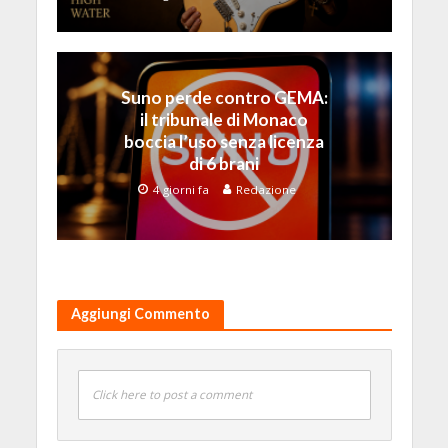
Suno perde contro GEMA:
il tribunale di Monaco
boccia l’uso senza licenza
di 6 brani
4 giorni fa
Redazione
Aggiungi Commento
Click here to post a comment