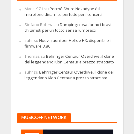
Mark1971
su
Perché Shure Nexadyne è il
microfono dinamico perfetto per i concerti
Stefano Rofena
su
Damping: cosa fanno i bravi
chitarristi per un tocco senza rumoracci
suhr
su
Nuovi suoni per Helix e HX: disponibile il
firmware 3.80
Thomas
su
Behringer Centaur Overdrive, il clone
del leggendario Klon Centaur a prezzo stracciato
suhr
su
Behringer Centaur Overdrive, il clone del
leggendario Klon Centaur a prezzo stracciato
MUSICOFF NETWORK