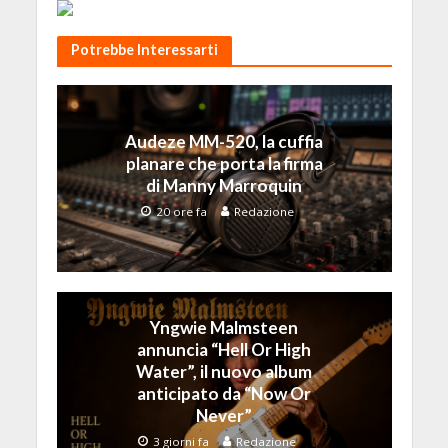
Potrebbe Interessarti
Audeze MM-520, la cuffia
planare che porta la firma
di Manny Marroquin
20 ore fa
Redazione
Yngwie Malmsteen
annuncia “Hell Or High
Water”, il nuovo album
anticipato da “Now Or
Never”
3 giorni fa
Redazione