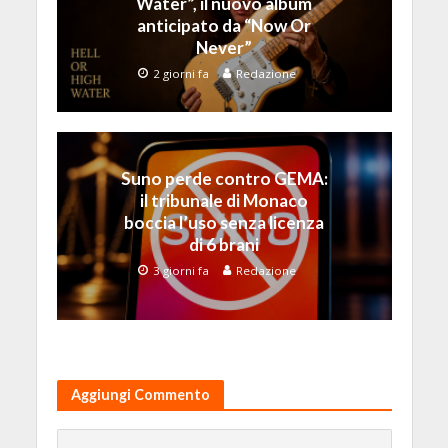
Water”, il nuovo album
anticipato da “Now Or
Never”
2 giorni fa
Redazione
Suno perde contro GEMA:
il tribunale di Monaco
boccia l’uso senza licenza
di 6 brani
3 giorni fa
Redazione
Aggiungi Commento