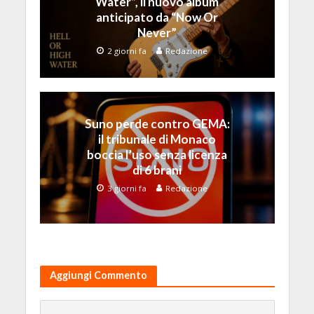
Water”, il nuovo album
anticipato da “Now Or
Never”
2 giorni fa
Redazione
Suno perde contro GEMA:
il tribunale di Monaco
boccia l’uso senza licenza
di 6 brani
3 giorni fa
Redazione
Aggiungi Commento