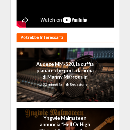
Potrebbe Interessarti
Audeze MM-520, la cuffia
planare che porta la firma
di Manny Marroquin
32 minuti fa
Redazione
Yngwie Malmsteen
annuncia “Hell Or High