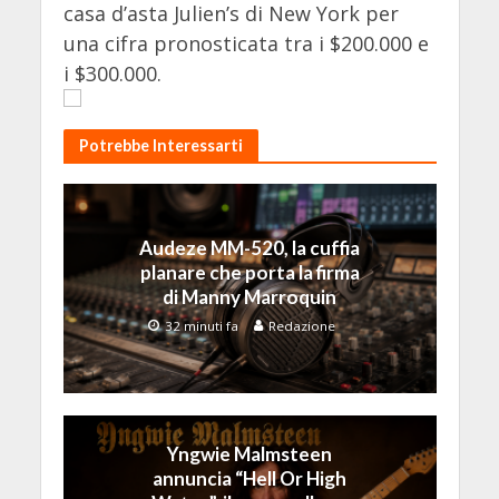
casa d’asta Julien’s di New York per
una cifra pronosticata tra i $200.000 e
i $300.000.
Potrebbe Interessarti
Audeze MM-520, la cuffia
planare che porta la firma
di Manny Marroquin
32 minuti fa
Redazione
Yngwie Malmsteen
annuncia “Hell Or High