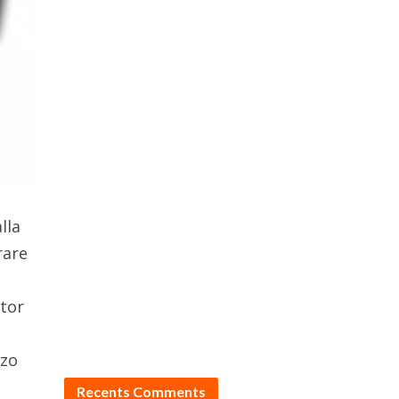
lla
rare
ator
i
zzo
Recents Comments