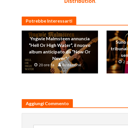
Distribution
.
Potrebbe Interessarti
Yngwie Malmsteen annuncia
Suno 
“Hell Or High Water”, il nuovo
tribunal
album anticipato da “Now Or
sen
Never”
2 g
20 ore fa
Redazione
Aggiungi Commento