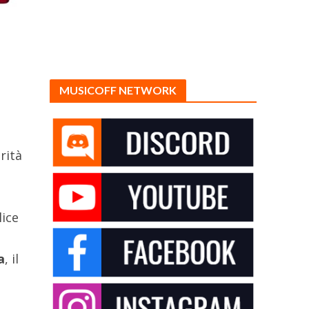
MUSICOFF NETWORK
rità
lice
a
, il