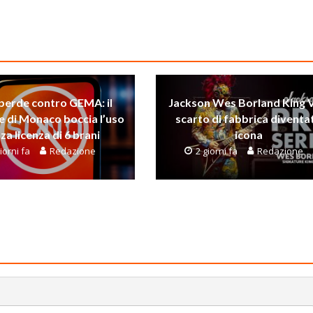
perde contro GEMA: il
Jackson Wes Borland King V
e di Monaco boccia l’uso
scarto di fabbrica diventa
za licenza di 6 brani
icona
iorni fa
Redazione
2 giorni fa
Redazione