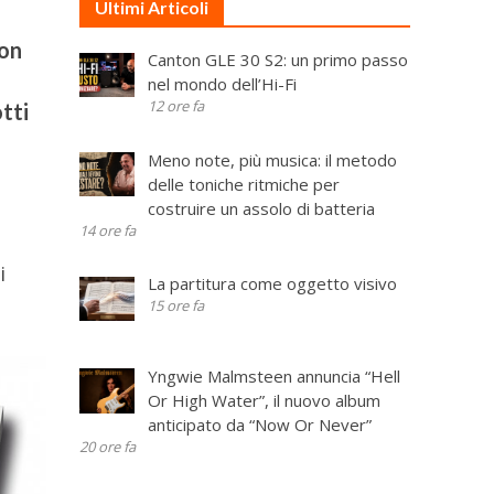
Ultimi Articoli
ion
Canton GLE 30 S2: un primo passo
nel mondo dell’Hi-Fi
12 ore fa
otti
Meno note, più musica: il metodo
delle toniche ritmiche per
costruire un assolo di batteria
14 ore fa
i
La partitura come oggetto visivo
15 ore fa
Yngwie Malmsteen annuncia “Hell
Or High Water”, il nuovo album
anticipato da “Now Or Never”
20 ore fa