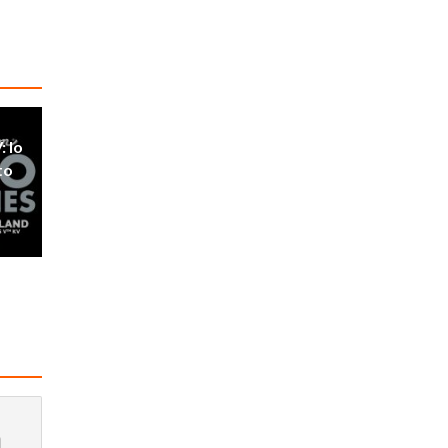
: lo
to