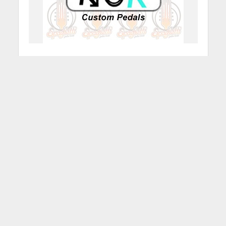
Kor Pedals ora su Spaghetti
Guitar Tools!
9 Febbraio 2012
Redazione
3 Min di Lettura
Facebook
Tweet
Cari MusicOffili oggi vogliamo
segnalarvi una news davvero
gustosa per tutti i chitarristi, in
perenne ricerca del proprio suono
oppure in perenne sperimentazione