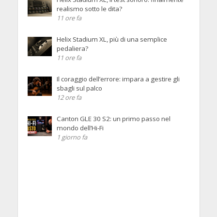
realismo sotto le dita?
11 ore fa
Helix Stadium XL, più di una semplice
pedaliera?
11 ore fa
Il coraggio dell’errore: impara a gestire gli
sbagli sul palco
12 ore fa
Canton GLE 30 S2: un primo passo nel
mondo dell’Hi-Fi
1 giorno fa