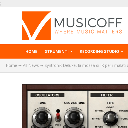
;
HOME
STRUMENTI
RECORDING STUDIO
Home
➟
All News
➟
Syntronik Deluxe, la mossa di IK per i malati 