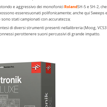
rotondo e aggressivo dei monofonici
Roland
SH-5 e SH-2, che
li possono esseresuonati polifonicamente; anche qui Sweeps 
 sono stati campionati con accuratezza;
ntesi di diversi strumenti presenti nellalibreria (Moog, VCS3
connessi perottenere suoni percussivi di grande impatto.