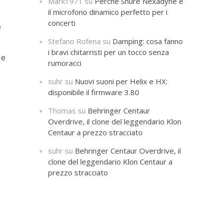
Mark1971
su
Perché Shure Nexadyne è
il microfono dinamico perfetto per i
concerti
e
Stefano Rofena
su
Damping: cosa fanno
i bravi chitarristi per un tocco senza
 e
rumoracci
suhr
su
Nuovi suoni per Helix e HX:
disponibile il firmware 3.80
Thomas
su
Behringer Centaur
Overdrive, il clone del leggendario Klon
Centaur a prezzo stracciato
suhr
su
Behringer Centaur Overdrive, il
clone del leggendario Klon Centaur a
prezzo stracciato