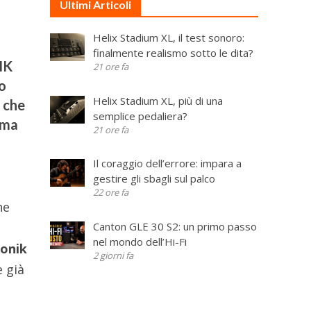
Ultimi Articoli
Helix Stadium XL, il test sonoro:
finalmente realismo sotto le dita?
 IK
21 ore fa
io
Helix Stadium XL, più di una
e che
semplice pedaliera?
n ma
21 ore fa
Il coraggio dell’errore: impara a
gestire gli sbagli sul palco
22 ore fa
he
Canton GLE 30 S2: un primo passo
nel mondo dell’Hi-Fi
ronik
2 giorni fa
e già