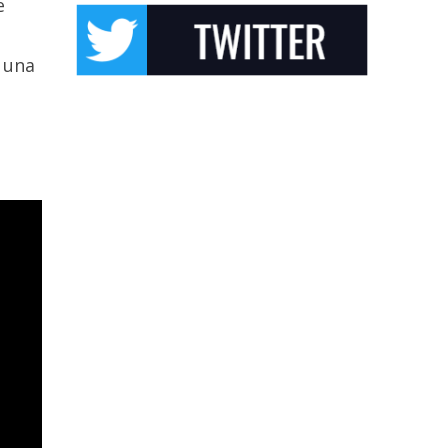
e
 una