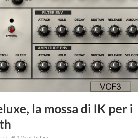
luxe, la mossa di IK per i
nth
osta
2 Min di Lettura