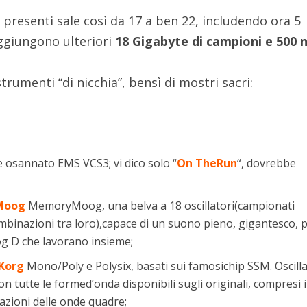
 presenti sale così da 17 a ben 22, includendo ora 5
aggiungono ulteriori
18 Gigabyte di campioni e 500 
trumenti “di nicchia”, bensì di mostri sacri:
e osannato EMS VCS3; vi dico solo “
On TheRun
“, dovrebbe
Moog
MemoryMoog, una belva a 18 oscillatori(campionati
mbinazioni tra loro),capace di un suono pieno, gigantesco, p
 D che lavorano insieme;
Korg
Mono/Poly e Polysix, basati sui famosichip SSM. Oscilla
 tutte le formed’onda disponibili sugli originali, compresi i
azioni delle onde quadre;