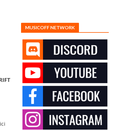
MUSICOFF NETWORK
RIFT
ici