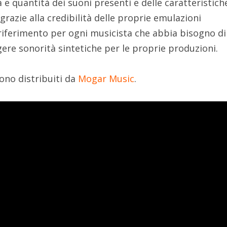
à e quantità dei suoni presenti e delle caratteristich
razie alla credibilità delle proprie emulazioni
riferimento per ogni musicista che abbia bisogno di
ngere sonorità sintetiche per le proprie produzioni.
ono distribuiti da
Mogar Music
.