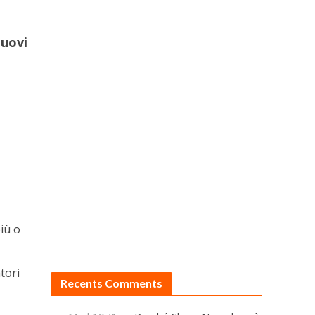
nuovi
iù o
tori
Recents Comments