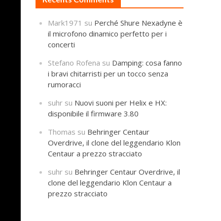
Mark1971
su
Perché Shure Nexadyne è
il microfono dinamico perfetto per i
concerti
Stefano Rofena
su
Damping: cosa fanno
i bravi chitarristi per un tocco senza
rumoracci
suhr
su
Nuovi suoni per Helix e HX:
disponibile il firmware 3.80
Thomas
su
Behringer Centaur
Overdrive, il clone del leggendario Klon
Centaur a prezzo stracciato
suhr
su
Behringer Centaur Overdrive, il
clone del leggendario Klon Centaur a
prezzo stracciato