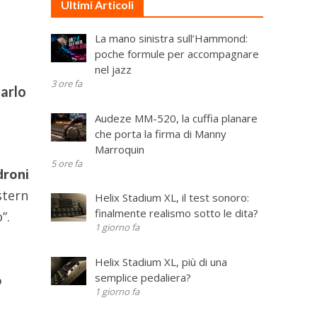
Ultimi Articoli
La mano sinistra sull’Hammond:
poche formule per accompagnare
nel jazz
3 ore fa
narlo
Audeze MM-520, la cuffia planare
che porta la firma di Manny
Marroquin
5 ore fa
droni
stern
Helix Stadium XL, il test sonoro:
finalmente realismo sotto le dita?
”.
1 giorno fa
Helix Stadium XL, più di una
semplice pedaliera?
o
1 giorno fa