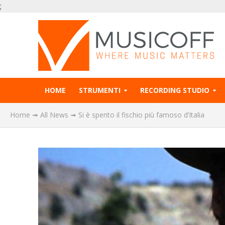
;
HOME
STRUMENTI
RECORDING STUDIO
Home
➟
All News
➟
Si è spento il fischio più famoso d’Italia