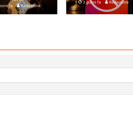
3 giorni fa
Redazione
iorni fa
Redazione