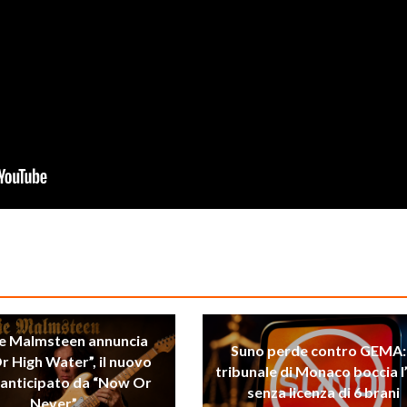
e Malmsteen annuncia
Suno perde contro GEMA: 
Or High Water”, il nuovo
tribunale di Monaco boccia l
anticipato da “Now Or
senza licenza di 6 brani
Never”