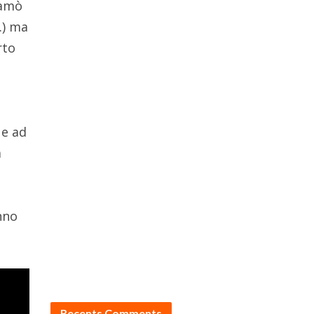
iamò
…) ma
rto
ue ad
a
nno
Recents Comments