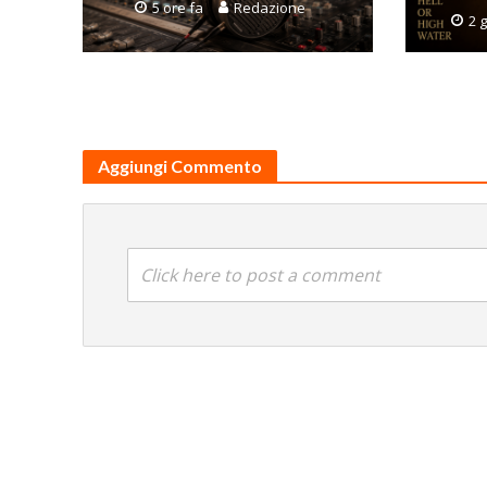
5 ore fa
Redazione
2 g
Aggiungi Commento
Click here to post a comment