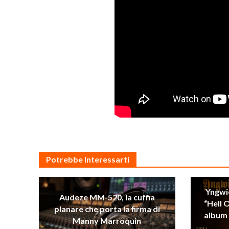
Potrebbe Interessarti
Yngwi
Audeze MM-520, la cuffia
“Hell 
planare che porta la firma di
album 
Manny Marroquin