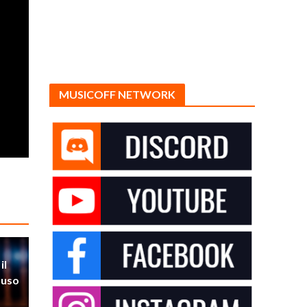
MUSICOFF NETWORK
il
’uso