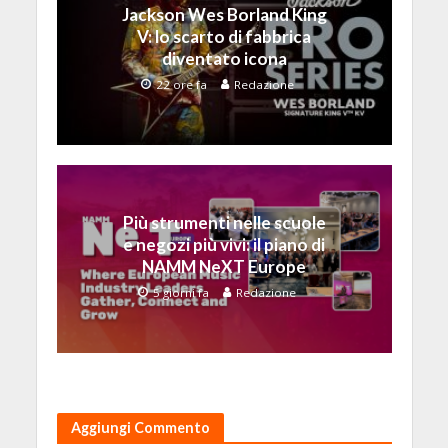
Jackson Wes Borland King
V: lo scarto di fabbrica
diventato icona
22 ore fa
Redazione
Più strumenti nelle scuole
e negozi più vivi: il piano di
NAMM NeXT Europe
5 giorni fa
Redazione
Aggiungi Commento