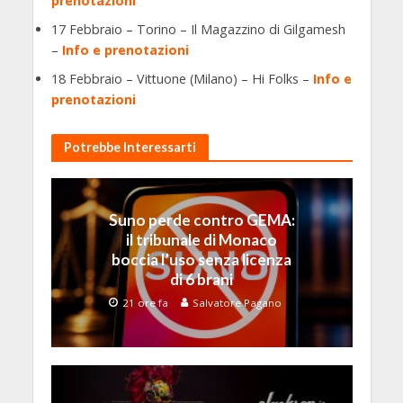
prenotazioni
17 Febbraio – Torino – Il Magazzino di Gilgamesh
–
Info e prenotazioni
18 Febbraio – Vittuone (Milano) – Hi Folks –
Info e
prenotazioni
Potrebbe Interessarti
Suno perde contro GEMA:
il tribunale di Monaco
boccia l’uso senza licenza
di 6 brani
21 ore fa
Salvatore Pagano