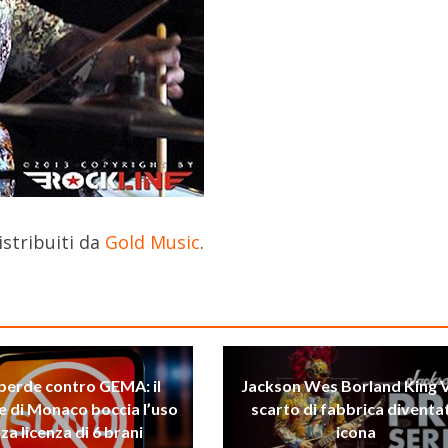
stribuiti da
Gold Music
.
perde contro GEMA: il
Jackson Wes Borland King V
e di Monaco boccia l’uso
scarto di fabbrica diventa
za licenza di 6 brani
icona