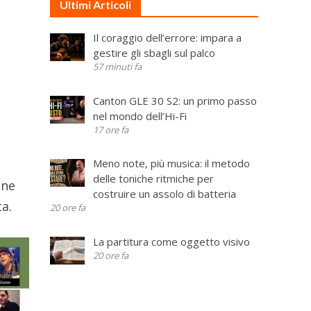
Ultimi Articoli
Il coraggio dell’errore: impara a
gestire gli sbagli sul palco
57 minuti fa
Canton GLE 30 S2: un primo passo
nel mondo dell’Hi-Fi
17 ore fa
Meno note, più musica: il metodo
delle toniche ritmiche per
one
costruire un assolo di batteria
ta.
20 ore fa
La partitura come oggetto visivo
20 ore fa