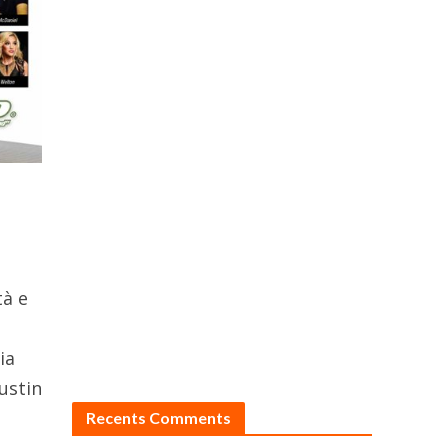
tà e
ia
ustin
Recents Comments