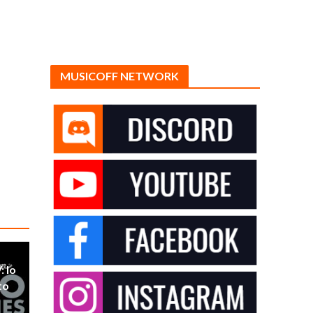
MUSICOFF NETWORK
: lo
to