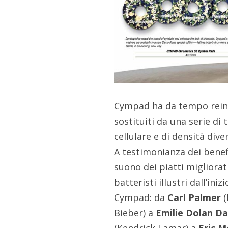
Cympad ha da tempo reinven
sostituiti da una serie d
cellulare e di densità dive
A testimonianza dei benefic
suono dei piatti migliorat
batteristi illustri dall’in
Cympad: da
Carl Palmer
(
Bieber) a
Emilie Dolan D
(Kendrick Lamar) a
Eric 