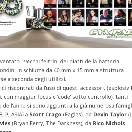
tato i vecchi feltrini dei piatti della batteria,
i tondini in schiuma da 40 mm x 15 mm a struttura
rse a seconda degli utilizzi.
i riscontrati dall’uso di questi accessori, (esplosivi
i, con maggior focus e ‘code’ sotto controllo), tanti
izio dell’anno si sono aggiunti alla già numerosa famigl
ELP, ASIA) a
Scott Crago
(Eagles), da
Devin Taylor
(J
avies
(Bryan Ferry, The Darkness), da
Rico Nichols
Moore
.