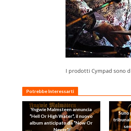
I prodotti Cympad sono di
Potrebbe Interessarti
Yngwie Malmsteen annuncia
Suno 
“Hell Or High Water”, il nuovo
tribunal
album anticipato da “Now Or
sen
Never”