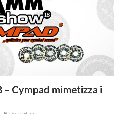
– Cympad mimetizza i
e
1 Min di Lettura