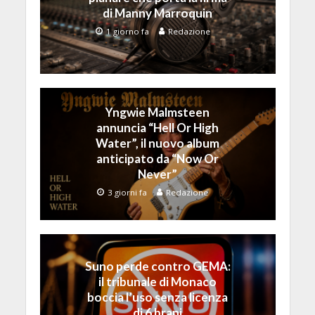
di Manny Marroquin
1 giorno fa
Redazione
Yngwie Malmsteen
annuncia “Hell Or High
Water”, il nuovo album
anticipato da “Now Or
Never”
3 giorni fa
Redazione
Suno perde contro GEMA:
il tribunale di Monaco
boccia l’uso senza licenza
di 6 brani