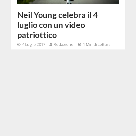
Neil Young celebra il 4
luglio con un video
patriottico
4 Luglio 2017
Redazione
1 Min di Lettura
Facebook
Tweet
Se state pensando a un video
patriottico come fosse una
campagna di Ronald Regan (o Trump
per i più giovincelli), ovvio che nel
caso di Neil Young non potrebbe mai
essere così. Il cantautore canadese,
trapiantato per ovvi motivi artistici
negli USA da molto tempo, ha