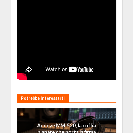
Potrebbe Interessarti
Audeze MM-520, la cuffia
planare che porta la firma