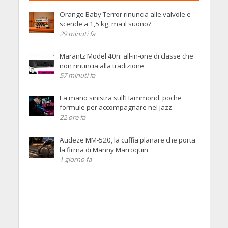
Orange Baby Terror rinuncia alle valvole e
scende a 1,5 kg, ma il suono?
29 minuti fa
Marantz Model 40n: all-in-one di classe che
non rinuncia alla tradizione
57 minuti fa
La mano sinistra sull’Hammond: poche
formule per accompagnare nel jazz
22 ore fa
Audeze MM-520, la cuffia planare che porta
la firma di Manny Marroquin
1 giorno fa