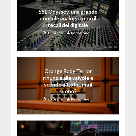
SSL Odyssey, una grande
console analogica con il
recall del digitale
19 ore fa
Redazione
Orange Baby Terror
rinuncia alle valvole e
scende a 1,5 kg, ma il
suono?
20 ore fa
Redazione