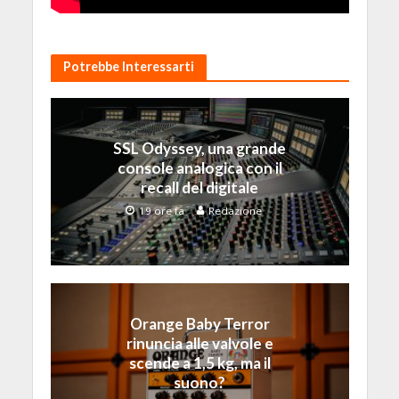
Potrebbe Interessarti
SSL Odyssey, una grande
console analogica con il
recall del digitale
19 ore fa
Redazione
Orange Baby Terror
rinuncia alle valvole e
scende a 1,5 kg, ma il
suono?