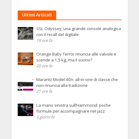
Ultimi Articoli
SSL Odyssey, una grande console analogica
con il recall del digitale
19 ore fa
Orange Baby Terror rinuncia alle valvole e
scende a 1,5 kg, ma il suono?
20 ore fa
Marantz Model 40n: all-in-one di classe che
non rinuncia alla tradizione
21 ore fa
La mano sinistra sull’Hammond: poche
formule per accompagnare nel jazz
2 giorni fa