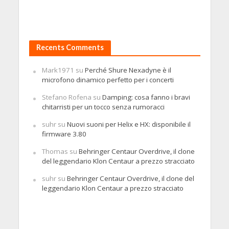
Recents Comments
Mark1971
su
Perché Shure Nexadyne è il
microfono dinamico perfetto per i concerti
Stefano Rofena
su
Damping: cosa fanno i bravi
chitarristi per un tocco senza rumoracci
suhr
su
Nuovi suoni per Helix e HX: disponibile il
firmware 3.80
Thomas
su
Behringer Centaur Overdrive, il clone
del leggendario Klon Centaur a prezzo stracciato
suhr
su
Behringer Centaur Overdrive, il clone del
leggendario Klon Centaur a prezzo stracciato