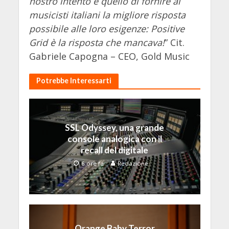
nostro intento è quello di fornire ai
musicisti italiani la migliore risposta
possibile alle loro esigenze: Positive
Grid è la risposta che mancava!
” Cit.
Gabriele Capogna – CEO, Gold Music
Potrebbe Interessarti
SSL Odyssey, una grande
console analogica con il
recall del digitale
6 ore fa
Redazione
Orange Baby Terror