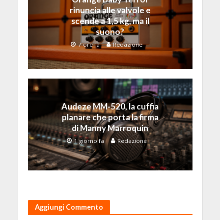
rinuncia alle valvole e
scende a 1,5 kg, ma il
suono?
7 ore fa
Redazione
Audeze MM-520, la cuffia
planare che porta la firma
di Manny Marroquin
1 giorno fa
Redazione
Aggiungi Commento