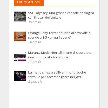
Ultimi Articoli
SSL Odyssey, una grande console analogica
con il recall del digitale
19 ore fa
Orange Baby Terror rinuncia alle valvole e
scende a 1,5 kg, ma il suono?
20 ore fa
Marantz Model 40n: all-in-one di classe che
non rinuncia alla tradizione
21 ore fa
La mano sinistra sull’Hammond: poche
formule per accompagnare nel jazz
2 giorni fa