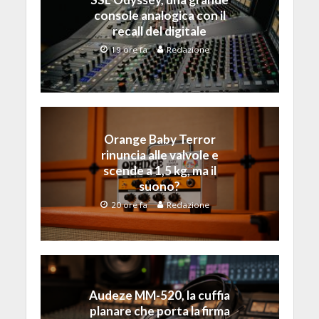
console analogica con il
recall del digitale
19 ore fa
Redazione
Orange Baby Terror
rinuncia alle valvole e
scende a 1,5 kg, ma il
suono?
20 ore fa
Redazione
Audeze MM-520, la cuffia
planare che porta la firma