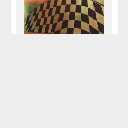
Kings Of Leon “Mechanical
Bull”
29 Giugno 2015
Francesco Sicheri
1 Min di Lettura
Facebook
Tweet
Sono passati tre anni da "Come
Around Sundown" ed i Kings Of Leon
tornarno a farsi sentire con un album