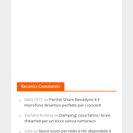
Recents Comments
Mark1971
su
Perché Shure Nexadyne è il
microfono dinamico perfetto per i concerti
Stefano Rofena
su
Damping: cosa fanno i bravi
chitarristi per un tocco senza rumoracci
suhr
su
Nuovi suoni per Helix e HX: disponibile il