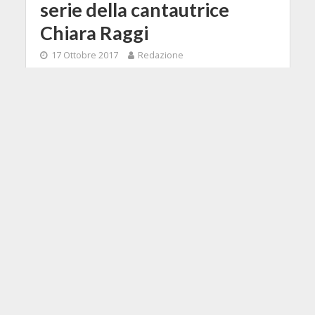
serie della cantautrice
Chiara Raggi
17 Ottobre 2017
Redazione
2 Min di Lettura
Facebook
Tweet
La vita di un'artista dei giorni nostri,
esperienze su e giù dal palco e
aneddoti più o meno seri in una
visione tutta al femminile del
panorama musicale italiano: sono i
temi al centro de "Le disAvventure di
un cantautore femmina", web serie
scritta e interpretata dalla
cantautrice e chitarrista Chiara