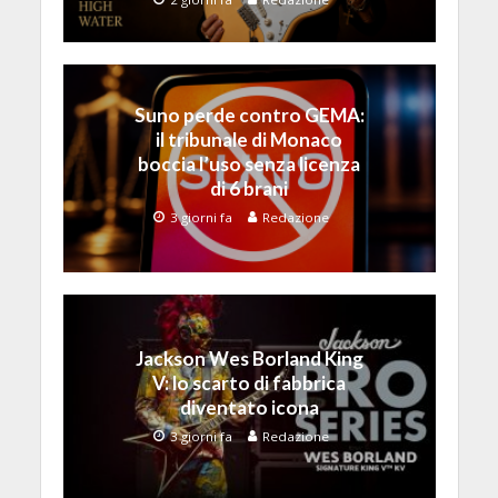
Suno perde contro GEMA:
il tribunale di Monaco
boccia l’uso senza licenza
di 6 brani
3 giorni fa
Redazione
Jackson Wes Borland King
V: lo scarto di fabbrica
diventato icona
3 giorni fa
Redazione