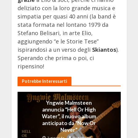
deliziato con la loro grande musica e
simpatia per quasi 40 anni (la band è
stata formata nel lontano 1979 da
Stefano Belisari, in arte Elio,
aggiungendo “e le Storie Tese”
ispirandosi a un verso degli
Skiantos
).
Sperando che prima o poi, ci
ripensino!
Potrebbe Interessarti
Yngwie Malmsteen
annuncia “Hell Or High
Water”, il nuovo album
anticipato da “Now Or
Never”
2 giorni fa
Redazione