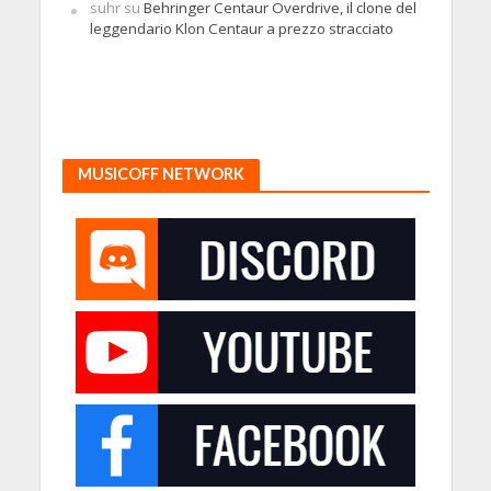
suhr
su
Behringer Centaur Overdrive, il clone del
leggendario Klon Centaur a prezzo stracciato
MUSICOFF NETWORK