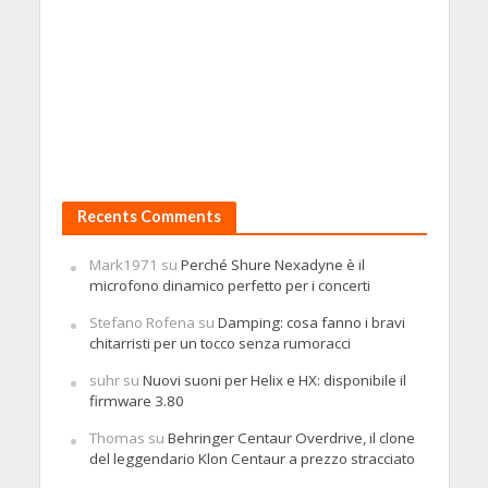
Recents Comments
Mark1971
su
Perché Shure Nexadyne è il
microfono dinamico perfetto per i concerti
Stefano Rofena
su
Damping: cosa fanno i bravi
chitarristi per un tocco senza rumoracci
suhr
su
Nuovi suoni per Helix e HX: disponibile il
firmware 3.80
Thomas
su
Behringer Centaur Overdrive, il clone
del leggendario Klon Centaur a prezzo stracciato