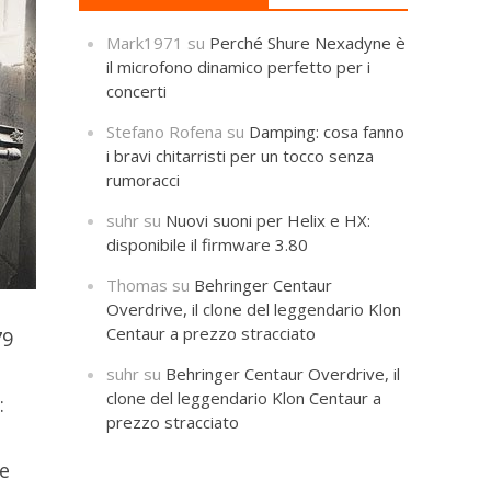
Mark1971
su
Perché Shure Nexadyne è
il microfono dinamico perfetto per i
concerti
Stefano Rofena
su
Damping: cosa fanno
i bravi chitarristi per un tocco senza
rumoracci
suhr
su
Nuovi suoni per Helix e HX:
disponibile il firmware 3.80
Thomas
su
Behringer Centaur
Overdrive, il clone del leggendario Klon
Centaur a prezzo stracciato
79
suhr
su
Behringer Centaur Overdrive, il
clone del leggendario Klon Centaur a
:
prezzo stracciato
le