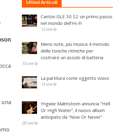
Ultimi Articoli
Canton GLE 30 S2: un primo passo
o
nel mondo dell’Hi-Fi
12 ore fa
ibson
Meno note, più musica: il metodo
delle toniche ritmiche per
costruire un assolo di batteria
15 ore fa
bocca
La partitura come oggetto visivo
15 ore fa
e una
Yngwie Malmsteen annuncia “Hell
Or High Water”, il nuovo album
anticipato da “Now Or Never”
20 ore fa
iamo