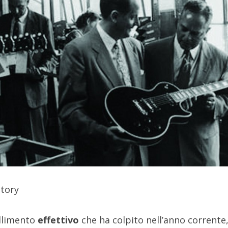
ctory
allimento
effettivo
che ha colpito nell’anno corrente