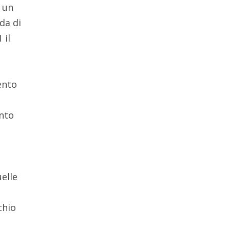
i un
da di
 il
ento
e
ento
elle
chio