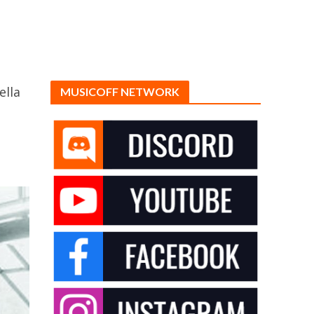
n
ella
MUSICOFF NETWORK