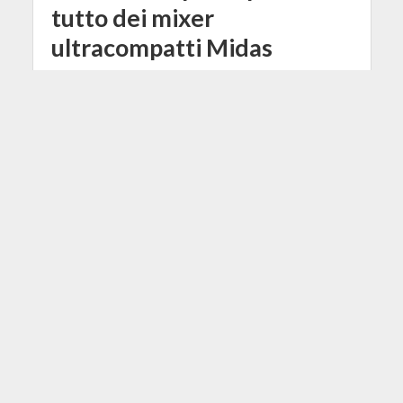
tutto dei mixer
ultracompatti Midas
6 Dicembre 2018
Redazione
2 Min di Lettura
Facebook
Tweet
Il 13 dicembre ci sarà un nuovo
webinar dedicato alle console Midas
MR12 e MR18, che arricchisce il
calendario di appuntamenti
formativi promossi da Prase Media
Technologies.