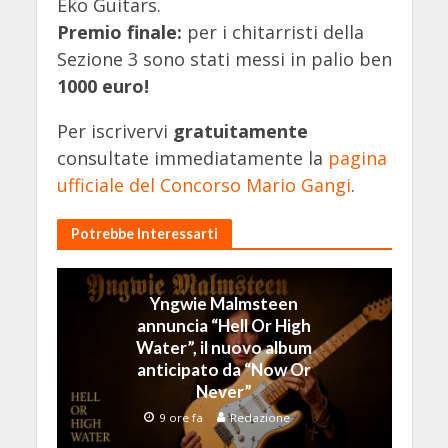
Eko Guitars.
Premio finale:
per i chitarristi della
Sezione 3 sono stati messi in palio ben
1000 euro!
Per iscrivervi
gratuitamente
consultate immediatamente la
pagina
ufficiale del Concorso Mario Gangi
.
Potrebbe Interessarti
Yngwie Malmsteen
annuncia “Hell Or High
Water”, il nuovo album
anticipato da “Now Or
Never”
9 ore fa
Redazione