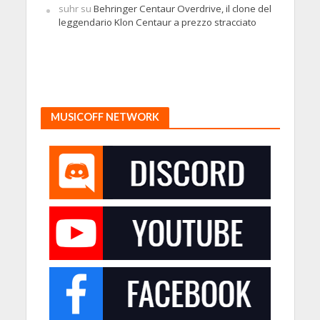
suhr
su
Behringer Centaur Overdrive, il clone del
leggendario Klon Centaur a prezzo stracciato
MUSICOFF NETWORK