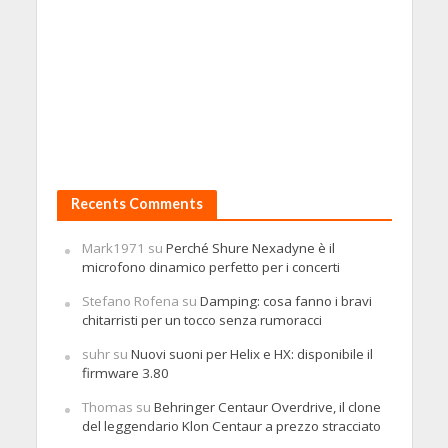
Recents Comments
Mark1971
su
Perché Shure Nexadyne è il
microfono dinamico perfetto per i concerti
Stefano Rofena
su
Damping: cosa fanno i bravi
chitarristi per un tocco senza rumoracci
suhr
su
Nuovi suoni per Helix e HX: disponibile il
firmware 3.80
Thomas
su
Behringer Centaur Overdrive, il clone
del leggendario Klon Centaur a prezzo stracciato