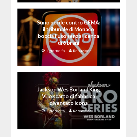
Suno perde contro GEMA:
il tribunale di Monaco
boccia l’uso senza licenza
di 6 brani
1 giorno fa
Redazione
Jackson Wes Borland King
V: lo scarto di fabbrica
diventato icona
1 giorno fa
Redazione