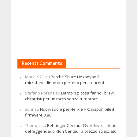
Recents Comments
Mark1971
su
Perché Shure Nexadyne è il
microfono dinamico perfetto per i concerti
Stefano Rofena
su
Damping: cosa fanno i bravi
chitarristi per un tocco senza rumoracci
suhr
su
Nuovi suoni per Helix e HX: disponibile il
firmware 3.80
Thomas
su
Behringer Centaur Overdrive, il clone
del leggendario Klon Centaur a prezzo stracciato