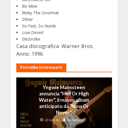
Be Mine
Binky The Doormat
Zither
So Fast, So Numb
Low Desert
Electrolite
Casa discografica: Warner Bros.
Anno: 1996
Potrebbe Interessarti
Yngwie Malmsteen
annuncia “Hell Or High
Water”, il nuovo album
anticipato da “Now Or
Never”
23 ore fa
Redazione