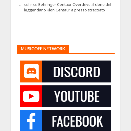
suhr
su
Behringer Centaur Overdrive, il clone del
leggendario Klon Centaur a prezzo stracciato
MUSICOFF NETWORK