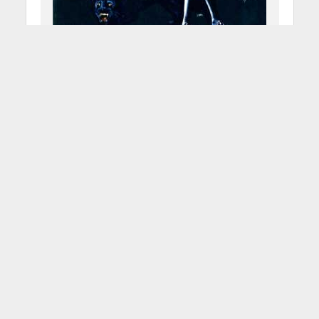
Roxy Music – For Your
Pleasure
5 Ottobre 2011
Redazione
2 Min di Lettura
Facebook
Tweet
Il nucleo che dà i "natali" al gruppo,
formatosi a Londra nel 1971,
comprende: il cantante pianista
Brian Ferry (appena scartato dopo
un'infruttuosa prova coi King
Crimson), il chitarrista Phil
Manzanera, il sassofonista Andy