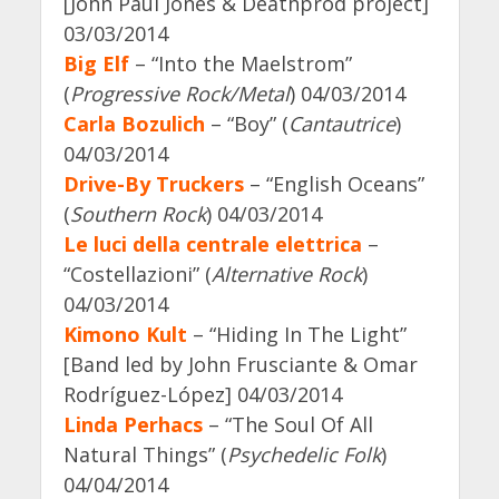
[John Paul Jones & Deathprod project]
03/03/2014
Big Elf
– “Into the Maelstrom”
(
Progressive Rock/Metal
) 04/03/2014
Carla Bozulich
– “Boy” (
Cantautrice
)
04/03/2014
Drive-By Truckers
– “English Oceans”
(
Southern Rock
) 04/03/2014
Le luci della centrale elettrica
–
“Costellazioni” (
Alternative Rock
)
04/03/2014
Kimono Kult
– “Hiding In The Light”
[Band led by John Frusciante & Omar
Rodríguez-López] 04/03/2014
Linda Perhacs
– “The Soul Of All
Natural Things” (
Psychedelic Folk
)
04/04/2014