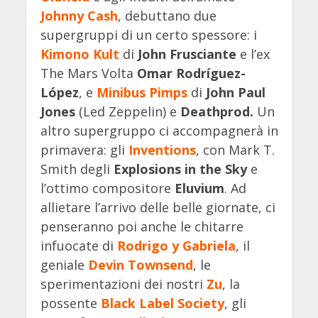
Johnny Cash
, debuttano due
supergruppi di un certo spessore: i
Kimono Kult
di
John Frusciante
e l’ex
The Mars Volta
Omar Rodríguez-
López
, e
Minibus Pimps
di
John Paul
Jones
(Led Zeppelin) e
Deathprod.
Un
altro supergruppo ci accompagnerà in
primavera: gli
Inventions
, con Mark T.
Smith degli
Explosions in the Sky
e
l’ottimo compositore
Eluvium
. Ad
allietare l’arrivo delle belle giornate, ci
penseranno poi anche le chitarre
infuocate di
Rodrigo y Gabriela
, il
geniale
Devin Townsend
, le
sperimentazioni dei nostri
Zu
, la
possente
Black Label Society
, gli