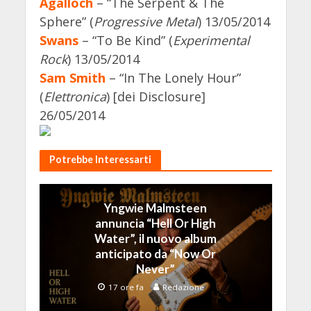
Agalloch
– “The Serpent & The
Sphere” (
Progressive Metal
) 13/05/2014
Swans
– “To Be Kind” (
Experimental
Rock
) 13/05/2014
Sam Smith
– “In The Lonely Hour”
(
Elettronica
) [dei Disclosure]
26/05/2014
Potrebbe Interessarti
Yngwie Malmsteen
annuncia “Hell Or High
Water”, il nuovo album
anticipato da “Now Or
Never”
17 ore fa
Redazione