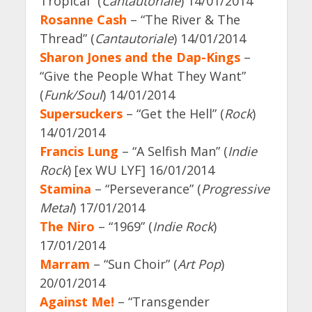
Tropical” (
Cantautoriale
) 14/01/2014
Rosanne Cash
– “The River & The
Thread” (
Cantautoriale
) 14/01/2014
Sharon Jones and the Dap-Kings
–
“Give the People What They Want”
(
Funk/Soul
) 14/01/2014
Supersuckers
– “Get the Hell” (
Rock
)
14/01/2014
Francis Lung
– “A Selfish Man” (
Indie
Rock
) [ex WU LYF] 16/01/2014
Stamina
– “Perseverance” (
Progressive
Metal
) 17/01/2014
The Niro
– “1969” (
Indie Rock
)
17/01/2014
Marram
– “Sun Choir” (
Art Pop
)
20/01/2014
Against Me!
– “Transgender