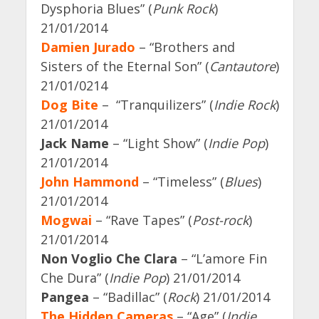
Dysphoria Blues” (
Punk Rock
)
21/01/2014
Damien Jurado
– “Brothers and
Sisters of the Eternal Son” (
Cantautore
)
21/01/0214
Dog Bite
– “Tranquilizers” (
Indie Rock
)
21/01/2014
Jack Name
– “Light Show” (
Indie Pop
)
21/01/2014
John Hammond
– “Timeless” (
Blues
)
21/01/2014
Mogwai
– “Rave Tapes” (
Post-rock
)
21/01/2014
Non Voglio Che Clara
– “L’amore Fin
Che Dura” (
Indie Pop
) 21/01/2014
Pangea
– “Badillac” (
Rock
) 21/01/2014
The Hidden Cameras
– “Age” (
Indie