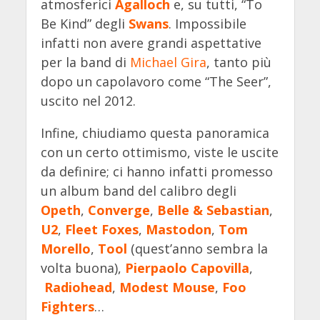
atmosferici
Agalloch
e, su tutti, “To
Be Kind” degli
Swans
. Impossibile
infatti non avere grandi aspettative
per la band di
Michael Gira
, tanto più
dopo un capolavoro come “The Seer”,
uscito nel 2012.
Infine, chiudiamo questa panoramica
con un certo ottimismo, viste le uscite
da definire; ci hanno infatti promesso
un album band del calibro degli
Opeth
,
Converge
,
Belle & Sebastian
,
U2
,
Fleet Foxes
,
Mastodon
,
Tom
Morello
,
Tool
(quest’anno sembra la
volta buona),
Pierpaolo Capovilla
,
Radiohead
,
Modest Mouse
,
Foo
Fighters
…