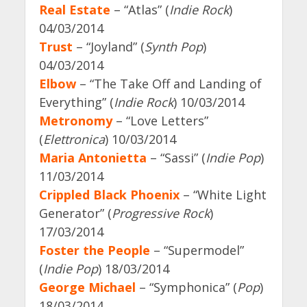
Real Estate
– “Atlas” (
Indie Rock
)
04/03/2014
Trust
– “Joyland” (
Synth Pop
)
04/03/2014
Elbow
– “The Take Off and Landing of
Everything” (
Indie Rock
) 10/03/2014
Metronomy
– “Love Letters”
(
Elettronica
) 10/03/2014
Maria Antonietta
– “Sassi” (
Indie Pop
)
11/03/2014
Crippled Black Phoenix
– “White Light
Generator” (
Progressive Rock
)
17/03/2014
Foster the People
– “Supermodel”
(
Indie Pop
) 18/03/2014
George Michael
– “Symphonica” (
Pop
)
18/03/2014