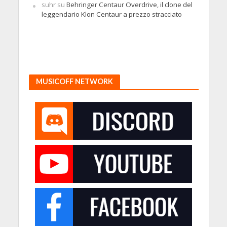
suhr
su
Behringer Centaur Overdrive, il clone del
leggendario Klon Centaur a prezzo stracciato
MUSICOFF NETWORK