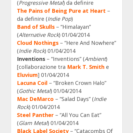
(
Progressive Metal
) da definire
The Pains of Being Pure at Heart
–
da definire (
Indie Pop
)
Band of Skulls
– “Himalayan”
(
Alternative Rock
) 01/04/2014
Cloud Nothings
– “Here And Nowhere”
(
Indie Rock
) 01/04/2014
Inventions
– “Inventions” (
Ambient
)
[collaborazione tra
Mark T. Smith
e
Eluvium
] 01/04/2014
Lacuna Coil
– “Broken Crown Halo”
(
Gothic Metal
) 01/04/2014
Mac DeMarco
– “Salad Days” (
Indie
Rock
) 01/04/2014
Steel Panther
– “All You Can Eat”
(
Glam Metal
) 01/04/2014
Black Label Society
– “Catacombs Of