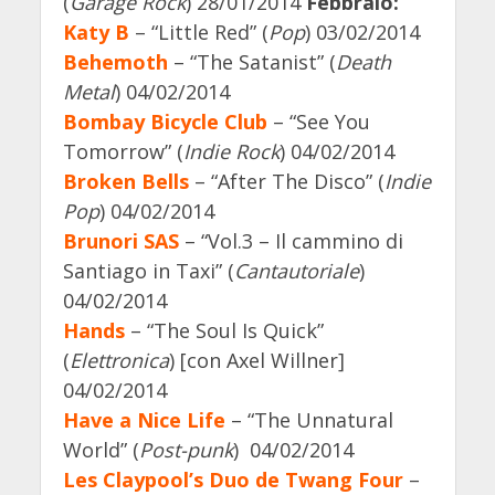
(
Garage Rock
) 28/01/2014
Febbraio:
Katy B
– “Little Red” (
Pop
) 03/02/2014
Behemoth
– “The Satanist” (
Death
Metal
) 04/02/2014
Bombay Bicycle Club
– “See You
Tomorrow” (
Indie Rock
) 04/02/2014
Broken Bells
– “After The Disco” (
Indie
Pop
) 04/02/2014
Brunori SAS
– “Vol.3 – Il cammino di
Santiago in Taxi” (
Cantautoriale
)
04/02/2014
Hands
– “The Soul Is Quick”
(
Elettronica
) [con Axel Willner]
04/02/2014
Have a Nice Life
– “The Unnatural
World” (
Post-punk
) 04/02/2014
Les Claypool’s Duo de Twang Four
–