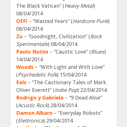
The Black Vatican” (
Heavy Metal
)
08/04/2014
OFF!
– “Wasted Years” (
Hardcore Punk
)
08/04/2014
Zu
– “Goodnight, Civilization” (
Rock
Sperimentale
) 08/04/2014
Paolo Nutini
– “Caustic Love” (
Blues
)
14/04/2014
Woods
– “With Light and With Love”
(
Psychedelic Folk
) 15/04/2014
Eels
– “The Cautionary Tales of Mark
Oliver Everett” (
Indie Pop
) 22/04/2014
Rodrigo y Gabriela
– “9 Dead Alive”
(
Acustic Rock
) 28/04/2014
Damon Albarn
– “Everyday Robots”
(
Elettronica
) 29/04/2014