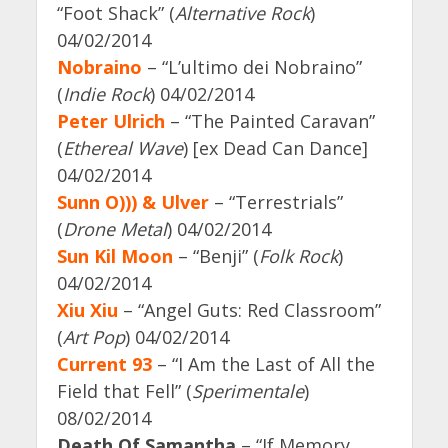
“Foot Shack” (
Alternative Rock
)
04/02/2014
Nobraino
– “L’ultimo dei Nobraino”
(
Indie Rock
) 04/02/2014
Peter Ulrich
– “The Painted Caravan”
(
Ethereal Wave
) [ex Dead Can Dance]
04/02/2014
Sunn O))) & Ulver
– “Terrestrials”
(
Drone Metal
) 04/02/2014
Sun Kil Moon
– “Benji” (
Folk Rock
)
04/02/2014
Xiu Xiu
– “Angel Guts: Red Classroom”
(
Art Pop
) 04/02/2014
Current 93
– “I Am the Last of All the
Field that Fell” (
Sperimentale
)
08/02/2014
Death Of Samantha
– “If Memory