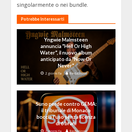
singolarmente o nei bundle.
Potrebbe Interessarti
Yngwie Malmsteen
annuncia “Hell Or High
Water”, il nuovo album
anticipato da “Now Or
Never”
2 giorni fa
Redazione
Suno perde contro GEMA:
il tribunale di Monaco
boccia l’uso senza licenza
di 6 brani
2 giorni fa
Redazione