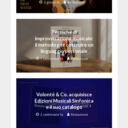
2 giorni fa
Redazione
Tecniche di
improvvisazione musicale:
il metodo per costruire un
linguaggio personale
1 settimana fa
Redazione
Volontè & Co. acquisisce
Edizioni Musicali Sinfonica
e il suo catalogo
2 settimane fa
Redazione