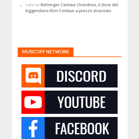
suhr
su
Behringer Centaur Overdrive, il clone del
leggendario Klon Centaur a prezzo stracciato
MUSICOFF NETWORK