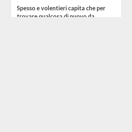
Spesso e volentieri capita che per
trovare qualcosa di nuovo da
ascoltare, si finisce per cercare oltre-
confine, senza soffermarsi
abbastanza su ciò che di buono il
panorama nostrano ha da offrire.
Sicuramente è un’affermazione
datata, ma la realtà è che non si
smette mai di scoprire ottimi
musicisti italiani all