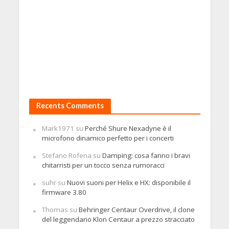
Recents Comments
Mark1971
su
Perché Shure Nexadyne è il
microfono dinamico perfetto per i concerti
Stefano Rofena
su
Damping: cosa fanno i bravi
chitarristi per un tocco senza rumoracci
suhr
su
Nuovi suoni per Helix e HX: disponibile il
firmware 3.80
Thomas
su
Behringer Centaur Overdrive, il clone
del leggendario Klon Centaur a prezzo stracciato