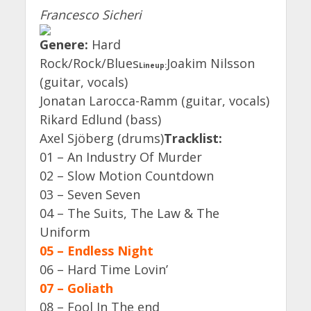
Francesco Sicheri
Genere:
Hard
Rock/Rock/Blues
Joakim Nilsson
Lineup:
(guitar, vocals)
Jonatan Larocca-Ramm (guitar, vocals)
Rikard Edlund (bass)
Axel Sjöberg (drums)
Tracklist:
01 – An Industry Of Murder
02 – Slow Motion Countdown
03 – Seven Seven
04 – The Suits, The Law & The
Uniform
05 – Endless Night
06 – Hard Time Lovin’
07 – Goliath
08 – Fool In The end