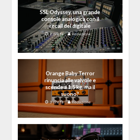
SSL Odyssey, una grande
console analogica con il
recall del digitale
2 ore fa
Redazione
Orange Baby Terror
rinuncia alle valvole e
scende a 1,5 kg, ma il
suono?
3 ore fa
Redazione