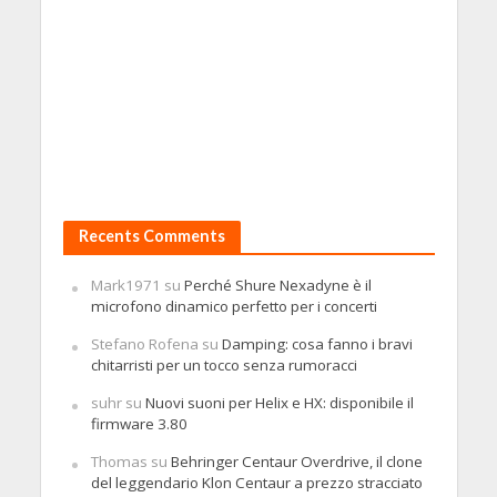
Recents Comments
Mark1971
su
Perché Shure Nexadyne è il
microfono dinamico perfetto per i concerti
Stefano Rofena
su
Damping: cosa fanno i bravi
chitarristi per un tocco senza rumoracci
suhr
su
Nuovi suoni per Helix e HX: disponibile il
firmware 3.80
Thomas
su
Behringer Centaur Overdrive, il clone
del leggendario Klon Centaur a prezzo stracciato