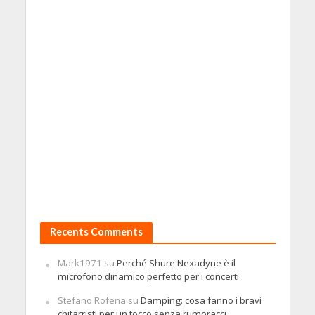
Recents Comments
Mark1971
su
Perché Shure Nexadyne è il
microfono dinamico perfetto per i concerti
Stefano Rofena
su
Damping: cosa fanno i bravi
chitarristi per un tocco senza rumoracci