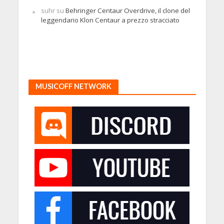
suhr
su
Behringer Centaur Overdrive, il clone del
leggendario Klon Centaur a prezzo stracciato
MUSICOFF NETWORK