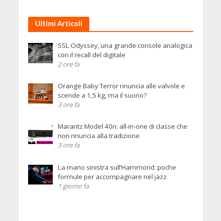
Ultimi Articoli
SSL Odyssey, una grande console analogica
con il recall del digitale
2 ore fa
Orange Baby Terror rinuncia alle valvole e
scende a 1,5 kg, ma il suono?
3 ore fa
Marantz Model 40n: all-in-one di classe che
non rinuncia alla tradizione
3 ore fa
La mano sinistra sull’Hammond: poche
formule per accompagnare nel jazz
1 giorno fa