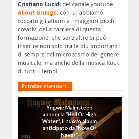
Cristiano Lucidi
del canale youtube
About Grunge
, con lui abbiamo
toccato gli album e i maggiori picchi
creativi della carriera di questa
formazione, che senz’altro si può
inserire non solo tra le più importanti
di sempre nel microcosmo del genere
musicale, ma anche della musica Rock
di tutti i tempi.
Potrebbe Interessarti
Yngwie Malmsteen
annuncia “Hell Or High
Water”, il nuovo album
anticipato da “Now Or
Never”