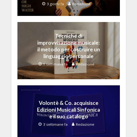
3 giorni fa
Redazione
Tecniche di
improvvisazione musicale:
il metodo per costruire un
linguaggio personale
1 settimana fa
Redazione
Volontè & Co. acquisisce
Edizioni Musicali Sinfonica
e il suo catalogo
3 settimane fa
Redazione