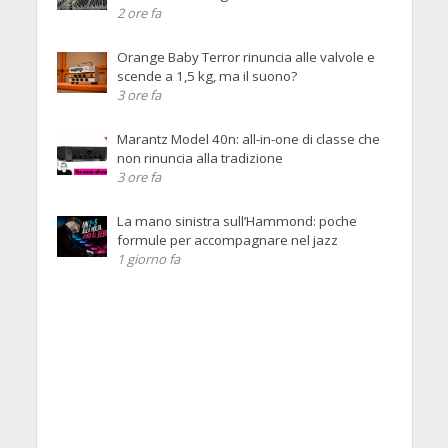
2 ore fa
Orange Baby Terror rinuncia alle valvole e
scende a 1,5 kg, ma il suono?
3 ore fa
Marantz Model 40n: all-in-one di classe che
non rinuncia alla tradizione
3 ore fa
La mano sinistra sull’Hammond: poche
formule per accompagnare nel jazz
1 giorno fa