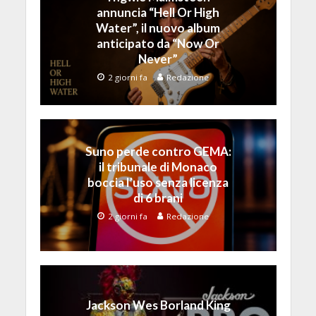
annuncia “Hell Or High
Water”, il nuovo album
anticipato da “Now Or
Never”
2 giorni fa
Redazione
Suno perde contro GEMA:
il tribunale di Monaco
boccia l’uso senza licenza
di 6 brani
2 giorni fa
Redazione
Jackson Wes Borland King