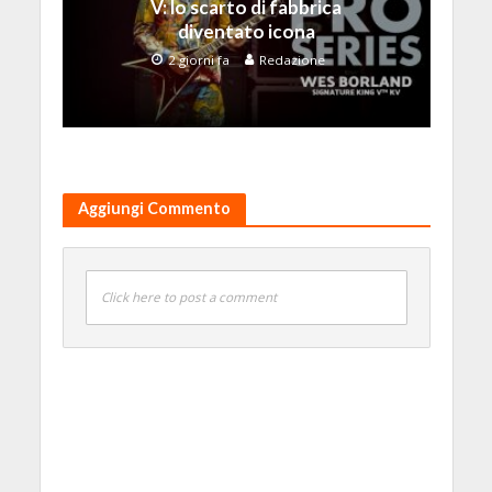
V: lo scarto di fabbrica
diventato icona
2 giorni fa
Redazione
Aggiungi Commento
Click here to post a comment