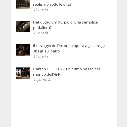
realismo sotto le dita?
13 ore fa
Helix Stadium XL, più di una semplice
pedaliera?
13 ore fa
Il coraggio dell’errore: impara a gestire gli
sbagli sul palco
14 ore fa
Canton GLE 30 S2: un primo passo nel
mondo dell’Hi-Fi
1 giorno fa