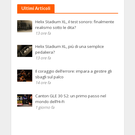
Ultimi Articoli
Helix Stadium XL, il test sonoro: finalmente
realismo sotto le dita?
13 ore fa
Helix Stadium XL, più di una semplice
pedaliera?
13 ore fa
Il coraggio dell’errore: impara a gestire gli
sbagli sul palco
14 ore fa
Canton GLE 30 S2: un primo passo nel
mondo dell’Hi-Fi
1 giorno fa