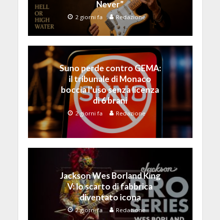
Never”
2 giorni fa
Redazione
Suno perde contro GEMA:
il tribunale di Monaco
boccia l’uso senza licenza
di 6 brani
2 giorni fa
Redazione
Jackson Wes Borland King
V: lo scarto di fabbrica
diventato icona
2 giorni fa
Redazione