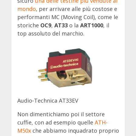
sicuro
una delle testine più vendute al
mondo
, per arrivare alle più costose e
performanti MC (Moving Coil), come le
storiche
OC9
,
AT33
o la
ART1000
, il
top assoluto del marchio.
Audio-Technica AT33EV
Non dimentichiamo poi il settore
cuffie, con ad esempio quelle
ATH-
M50x
che abbiamo inquadrato proprio