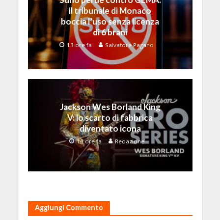
il tribunale di Monaco
boccia l’uso senza licenza
di 6 brani
13 ore fa
Salvatore Pagano
Jackson Wes Borland King
V: lo scarto di fabbrica
diventato icona
14 ore fa
Redazione
Aggiungi Commento