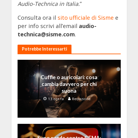
Audio-Technica in Italia.
”
Consulta ora il
sito ufficiale di Sisme
e
per info scrivi all’email
audio-
technica@sisme.com
.
Potrebbe Interessarti
Cuffie o auricolari: cosa
cambia davvero per chi
suona
13 ore fa
Redazione
Suno perde contro GEMA: