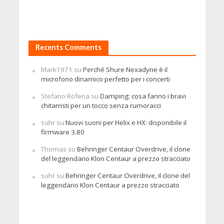
Recents Comments
Mark1971
su
Perché Shure Nexadyne è il
microfono dinamico perfetto per i concerti
Stefano Rofena
su
Damping: cosa fanno i bravi
chitarristi per un tocco senza rumoracci
suhr
su
Nuovi suoni per Helix e HX: disponibile il
firmware 3.80
Thomas
su
Behringer Centaur Overdrive, il clone
del leggendario Klon Centaur a prezzo stracciato
suhr
su
Behringer Centaur Overdrive, il clone del
leggendario Klon Centaur a prezzo stracciato