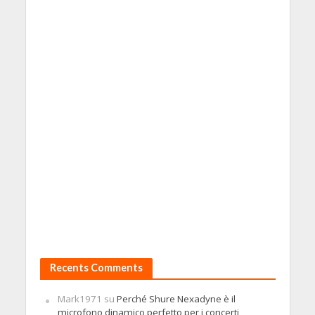
Recents Comments
Mark1971
su
Perché Shure Nexadyne è il
microfono dinamico perfetto per i concerti