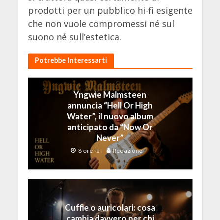
prodotti per un pubblico hi-fi esigente
che non vuole compromessi né sul
suono né sull’estetica.
Potrebbe Interessarti
Yngwie Malmsteen
annuncia “Hell Or High
Water”, il nuovo album
anticipato da “Now Or
Never”
8 ore fa
Redazione
Cuffie o auricolari: cosa
cambia davvero per chi