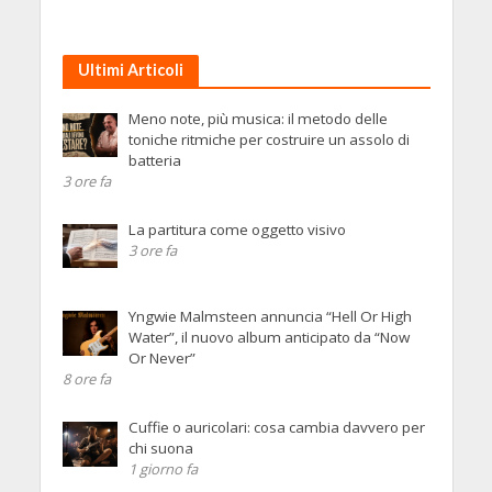
Ultimi Articoli
Meno note, più musica: il metodo delle
toniche ritmiche per costruire un assolo di
batteria
3 ore fa
La partitura come oggetto visivo
3 ore fa
Yngwie Malmsteen annuncia “Hell Or High
Water”, il nuovo album anticipato da “Now
Or Never”
8 ore fa
Cuffie o auricolari: cosa cambia davvero per
chi suona
1 giorno fa