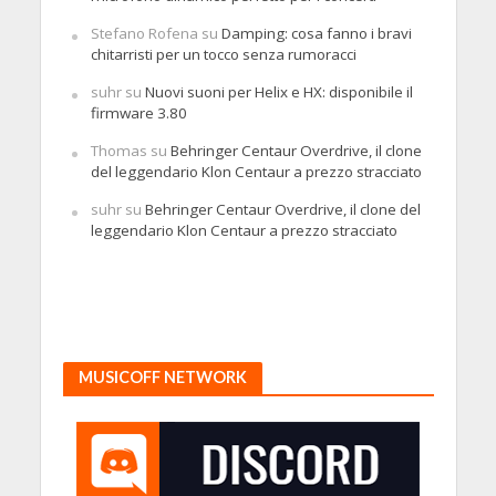
Stefano Rofena
su
Damping: cosa fanno i bravi
chitarristi per un tocco senza rumoracci
suhr
su
Nuovi suoni per Helix e HX: disponibile il
firmware 3.80
Thomas
su
Behringer Centaur Overdrive, il clone
del leggendario Klon Centaur a prezzo stracciato
suhr
su
Behringer Centaur Overdrive, il clone del
leggendario Klon Centaur a prezzo stracciato
MUSICOFF NETWORK