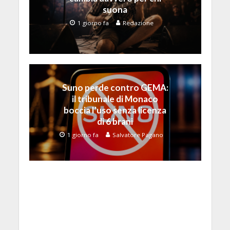
suona
1 giorno fa
Redazione
Suno perde contro GEMA:
il tribunale di Monaco
boccia l’uso senza licenza
di 6 brani
1 giorno fa
Salvatore Pagano