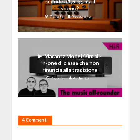
scende a 1,5 kg, ma il
suono?
7 ore fa
Redazione
Marantz Model 40n: all-
in-one di classe che non
rinuncia alla tradizione
7 ore fa
Audio 2G
4 Commenti