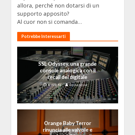
allora, perché non dotarsi di un
supporto apposito?
Al cuor non si comanda…
Potrebbe Interessarti
SSL Odyssey, una grande
console analogica con il
recall del digitale
6 ore fa
Redazione
Orange Baby Terror
rinuncia alle valvole e