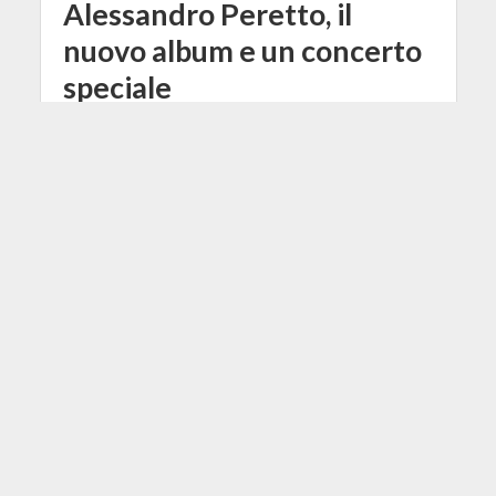
Alessandro Peretto, il
nuovo album e un concerto
speciale
28 Settembre 2022
Redazione
3 Min di Lettura
Shares
60
Facebook
Tweet
Prodotto dal grande amico e
collaboratore della nostra
Community, Gaspare Vaccaro, sta
per uscire il nuovo album di
Alessandro Peretto, che sarà
celebrato da un grande concerto.