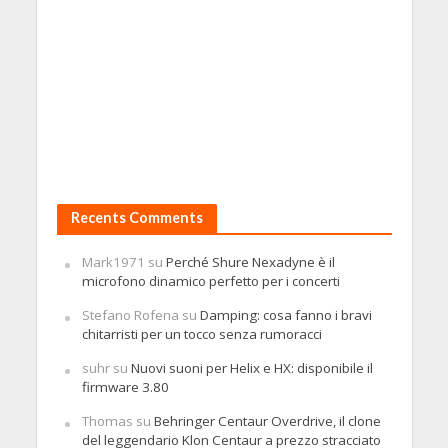
Recents Comments
Mark1971
su
Perché Shure Nexadyne è il
microfono dinamico perfetto per i concerti
Stefano Rofena
su
Damping: cosa fanno i bravi
chitarristi per un tocco senza rumoracci
suhr
su
Nuovi suoni per Helix e HX: disponibile il
firmware 3.80
Thomas
su
Behringer Centaur Overdrive, il clone
del leggendario Klon Centaur a prezzo stracciato