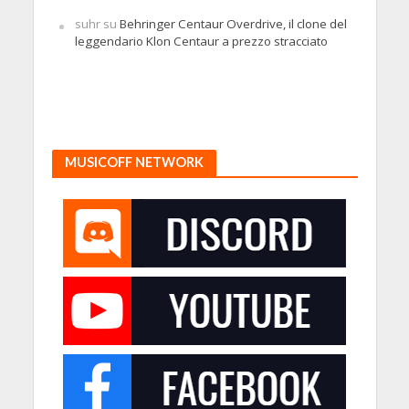
suhr
su
Behringer Centaur Overdrive, il clone del
leggendario Klon Centaur a prezzo stracciato
MUSICOFF NETWORK