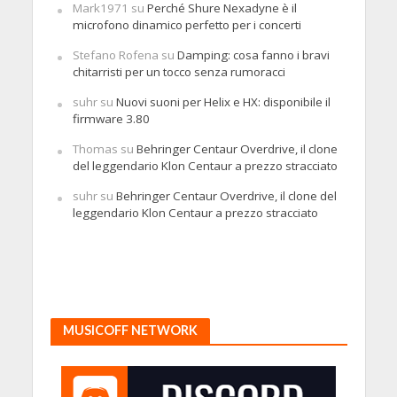
Mark1971
su
Perché Shure Nexadyne è il
microfono dinamico perfetto per i concerti
Stefano Rofena
su
Damping: cosa fanno i bravi
chitarristi per un tocco senza rumoracci
suhr
su
Nuovi suoni per Helix e HX: disponibile il
firmware 3.80
Thomas
su
Behringer Centaur Overdrive, il clone
del leggendario Klon Centaur a prezzo stracciato
suhr
su
Behringer Centaur Overdrive, il clone del
leggendario Klon Centaur a prezzo stracciato
MUSICOFF NETWORK