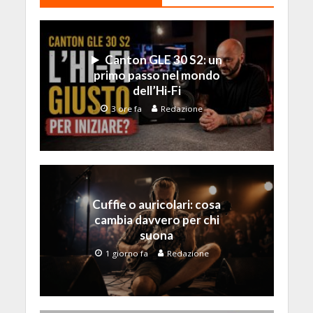
Canton GLE 30 S2: un
primo passo nel mondo
dell’Hi-Fi
3 ore fa
Redazione
Cuffie o auricolari: cosa
cambia davvero per chi
suona
1 giorno fa
Redazione