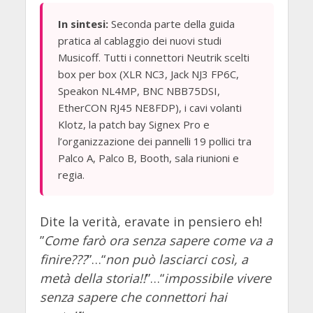
In sintesi:
Seconda parte della guida
pratica al cablaggio dei nuovi studi
Musicoff. Tutti i connettori Neutrik scelti
box per box (XLR NC3, Jack NJ3 FP6C,
Speakon NL4MP, BNC NBB75DSI,
EtherCON RJ45 NE8FDP), i cavi volanti
Klotz, la patch bay Signex Pro e
l’organizzazione dei pannelli 19 pollici tra
Palco A, Palco B, Booth, sala riunioni e
regia.
Dite la verità, eravate in pensiero eh!
”
Come farò ora senza sapere come va a
finire???
”…“
non può lasciarci così, a
metà della storia!!
”…“
impossibile vivere
senza sapere che connettori hai