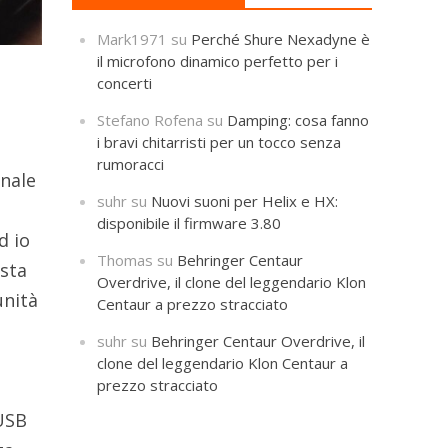
Mark1971
su
Perché Shure Nexadyne è
il microfono dinamico perfetto per i
concerti
Stefano Rofena
su
Damping: cosa fanno
i bravi chitarristi per un tocco senza
rumoracci
nale
suhr
su
Nuovi suoni per Helix e HX:
disponibile il firmware 3.80
d io
Thomas
su
Behringer Centaur
esta
Overdrive, il clone del leggendario Klon
unità
Centaur a prezzo stracciato
suhr
su
Behringer Centaur Overdrive, il
clone del leggendario Klon Centaur a
prezzo stracciato
 USB