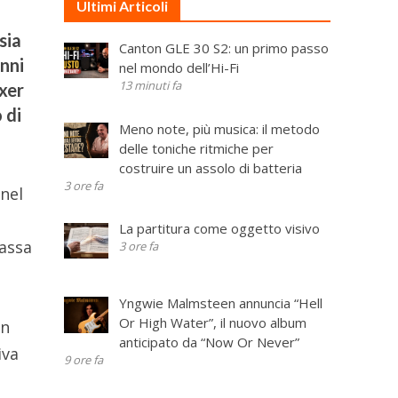
Ultimi Articoli
sia
Canton GLE 30 S2: un primo passo
anni
nel mondo dell’Hi-Fi
13 minuti fa
ixer
 di
Meno note, più musica: il metodo
delle toniche ritmiche per
costruire un assolo di batteria
3 ore fa
 nel
La partitura come oggetto visivo
massa
3 ore fa
Yngwie Malmsteen annuncia “Hell
Or High Water”, il nuovo album
in
anticipato da “Now Or Never”
iva
9 ore fa