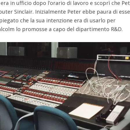
ra in ufficio dopo l’orario di lavoro e scoprì che Pe
ter Sinclair. Inizialmente Peter ebbe paura di ess
piegato che la sua intenzione era di usarlo per
lcolm lo promosse a capo del dipartimento R&D.