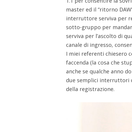
1.1 per consentire la sovri
master ed il “ritorno DAW
interruttore serviva per r
sotto-gruppo per mandare 
serviva per l’ascolto di q
canale di ingresso, consent
I miei referenti chiesero c
faccenda (la cosa che stu
anche se qualche anno dop
due semplici interruttori 
della registrazione.