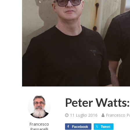
Peter Watts:
11 Luglio 2016
Francesco Pa
Francesco
Facebook
Tweet
Passarelli