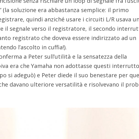
ncisione senza rischiare un loop di segnale fra l’usci
” (la soluzione era abbastanza semplice: il primo
egistrare, quindi anziché usare i circuiti L/R usava u
il segnale verso il registratore, il secondo interru
uanto registrato che doveva essere indirizzato ad un
endo l’ascolto in cuffia!).
onferma a Peter sull’utilità e la sensatezza della
piva era che Yamaha non adottasse questi interrutt
o si adeguò) e Peter diede il suo benestare per que
che davano ulteriore versatilità e risolvevano il pro