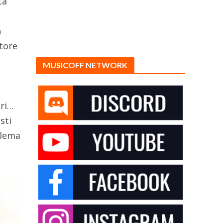
ta
n
ttore
MUSICOFF NETWORK
ori…
sti
blema