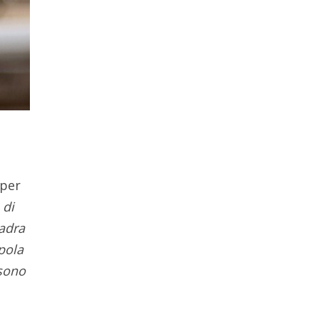
 per
 di
uadra
pola
 sono