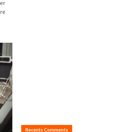
ter
ere
Recents Comments