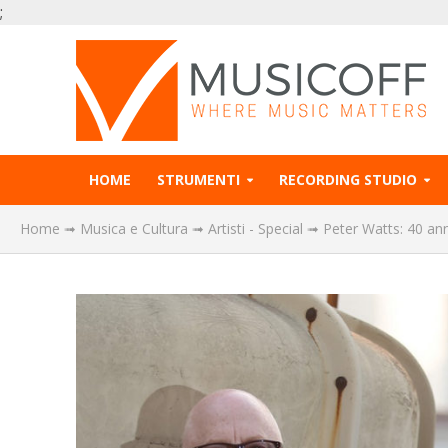
;
HOME
STRUMENTI
RECORDING STUDIO
Home
➟
Musica e Cultura
➟
Artisti - Special
➟
Peter Watts: 40 anni