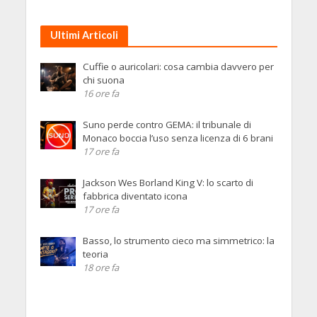
Ultimi Articoli
Cuffie o auricolari: cosa cambia davvero per
chi suona
16 ore fa
Suno perde contro GEMA: il tribunale di
Monaco boccia l’uso senza licenza di 6 brani
17 ore fa
Jackson Wes Borland King V: lo scarto di
fabbrica diventato icona
17 ore fa
Basso, lo strumento cieco ma simmetrico: la
teoria
18 ore fa