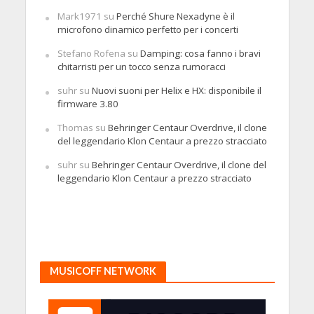
Mark1971
su
Perché Shure Nexadyne è il
microfono dinamico perfetto per i concerti
Stefano Rofena
su
Damping: cosa fanno i bravi
chitarristi per un tocco senza rumoracci
suhr
su
Nuovi suoni per Helix e HX: disponibile il
firmware 3.80
Thomas
su
Behringer Centaur Overdrive, il clone
del leggendario Klon Centaur a prezzo stracciato
suhr
su
Behringer Centaur Overdrive, il clone del
leggendario Klon Centaur a prezzo stracciato
MUSICOFF NETWORK