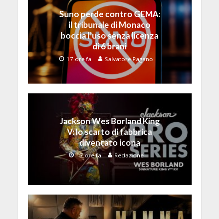
Suno perde contro GEMA:
il tribunale di Monaco
boccia l’uso senza licenza
di 6 brani
17 ore fa
Salvatore Pagano
Jackson Wes Borland King
V: lo scarto di fabbrica
diventato icona
17 ore fa
Redazione