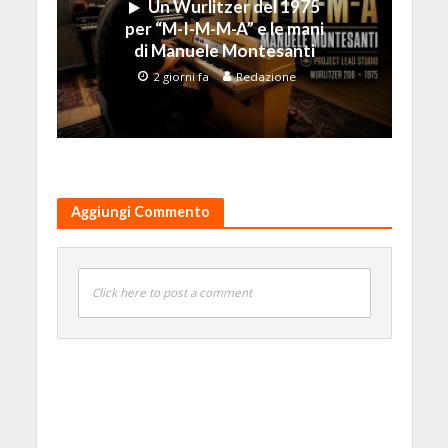
Un Wurlitzer del 1975
per “M-I-M-M-A” e le mani
di Manuele Montesanti
2 giorni fa
Redazione
Aggiungi Commento
Click here to post a comment