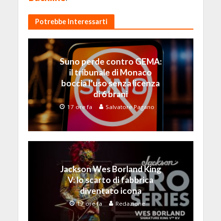
Potrebbe Interessarti
Suno perde contro GEMA:
il tribunale di Monaco
boccia l’uso senza licenza
di 6 brani
17 ore fa
Salvatore Pagano
Jackson Wes Borland King
V: lo scarto di fabbrica
diventato icona
17 ore fa
Redazione