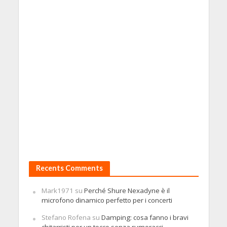
Recents Comments
Mark1971
su
Perché Shure Nexadyne è il
microfono dinamico perfetto per i concerti
Stefano Rofena
su
Damping: cosa fanno i bravi
chitarristi per un tocco senza rumoracci