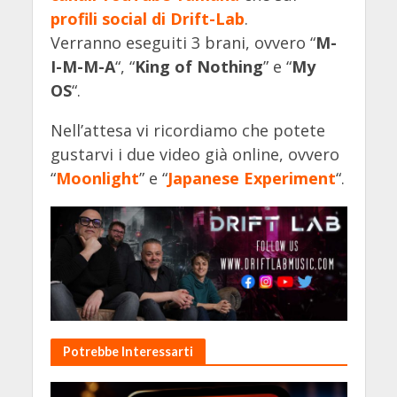
profili social di Drift-Lab
.
Verranno eseguiti 3 brani, ovvero “
M-
I-M-M-A
“, “
King of Nothing
” e “
My
OS
“.
Nell’attesa vi ricordiamo che potete
gustarvi i due video già online, ovvero
“
Moonlight
” e “
Japanese Experiment
“.
Potrebbe Interessarti