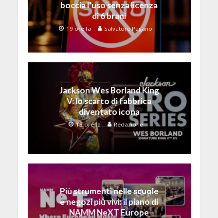
boccia l’uso senza licenza
di 6 brani
19 ore fa
Salvatore Pagano
Jackson Wes Borland King
V: lo scarto di fabbrica
diventato icona
19 ore fa
Redazione
Più strumenti nelle scuole
e negozi più vivi: il piano di
NAMM NeXT Europe