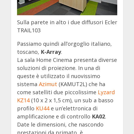
Sulla parete in alto i due diffusori Ecler
TRAIL103
Passiamo quindi all’orgoglio italiano,
toscano,
K-Array
.
La sala Home Cinema presenta diverse
soluzioni di proiezione. In una di
queste è utilizzato il nuovissimo
sistema
Azimut
(KAMUT2L) che ha
come satelliti due piccolissime
Lyzard
KZ14
(10 x 2 x 1,5 cm), un sub a basso
profilo
KU44
e un’elettronica di
amplificazione e di controllo
KA02
.
Date le dimensioni, che nascondo
prestazioni da primato, è