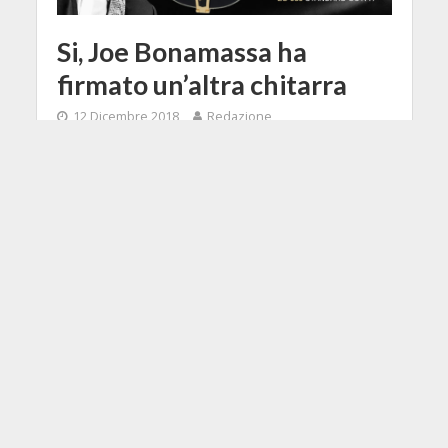
Si, Joe Bonamassa ha
firmato un’altra chitarra
12 Dicembre 2018
Redazione
3 Min di Lettura
Facebook
Tweet
Joe Bonamassa sta forse
gareggiando nel Guinness dei
Primati come musicista con più
prodotti signature della storia, cui
oggi si aggiunge un'altra chitarra, la
Epiphone Bonamassa ES-335
Standard Outfit.