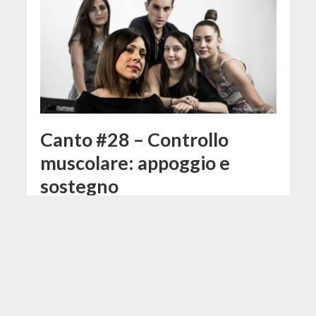
Canto #28 – Controllo
muscolare: appoggio e
sostegno
25 Maggio 2016
Serena Ottaviani
1 Min di Lettura
Facebook
Tweet
In questa nuova lezione cerchiamo di