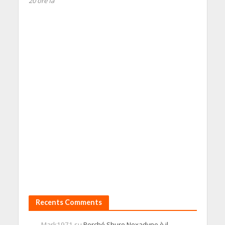
20 ore fa
Recents Comments
Mark1971
su
Perché Shure Nexadyne è il