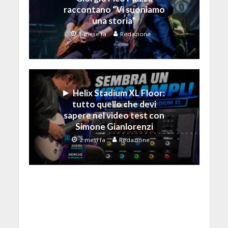
raccontano “Vi suoniamo
una storia”
1 mese fa
Redazione
Helix Stadium XL Floor:
tutto quello che devi
sapere nel video test con
Simone Gianlorenzi
2 mesi fa
Redazione