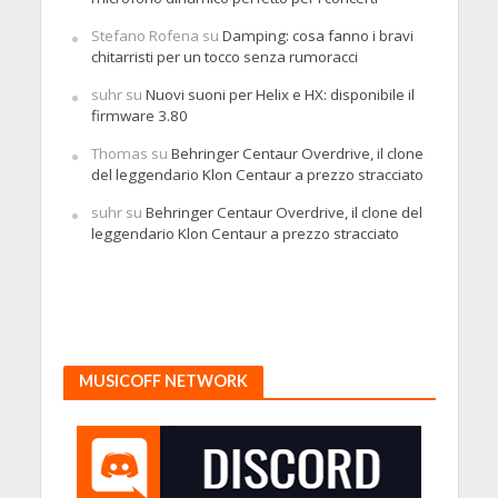
Stefano Rofena
su
Damping: cosa fanno i bravi
chitarristi per un tocco senza rumoracci
suhr
su
Nuovi suoni per Helix e HX: disponibile il
firmware 3.80
Thomas
su
Behringer Centaur Overdrive, il clone
del leggendario Klon Centaur a prezzo stracciato
suhr
su
Behringer Centaur Overdrive, il clone del
leggendario Klon Centaur a prezzo stracciato
MUSICOFF NETWORK