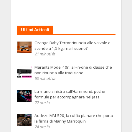
Ultimi Articoli
Orange Baby Terror rinuncia alle valvole e
scende a 1,5 kg, ma il suono?
21 minuti fa
Marantz Model 40n: all-in-one di classe che
non rinuncia alla tradizione
50 minuti fa
La mano sinistra sull’Hammond: poche
formule per accompagnare nel jazz
22 ore fa
Audeze MM-520, la cuffia planare che porta
la firma di Manny Marroquin
24 ore fa