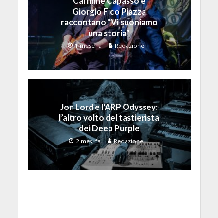
Carmine Capasso e
Giorgio Fico Piazza
raccontano “Vi suoniamo
una storia”
1 mese fa
Redazione
Jon Lord e l’ARP Odyssey:
l’altro volto del tastierista
dei Deep Purple
2 mesi fa
Redazione