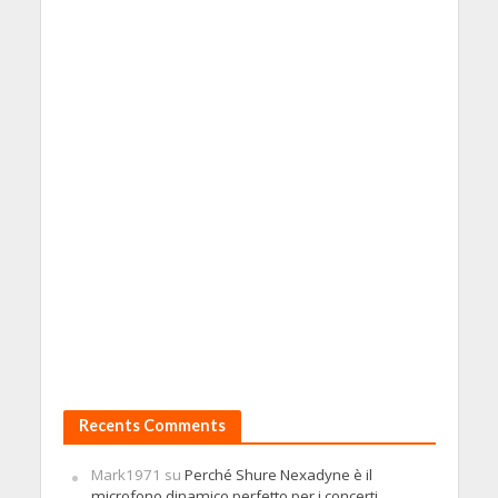
Recents Comments
Mark1971
su
Perché Shure Nexadyne è il
microfono dinamico perfetto per i concerti