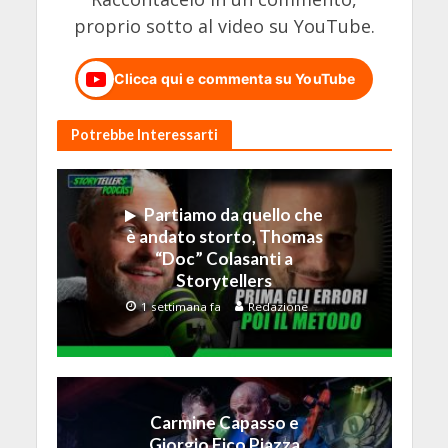
proprio sotto al video su YouTube.
Clicca qui e commenta su YouTube
Potrebbe Interessarti
Partiamo da quello che
è andato storto, Thomas
“Doc” Colasanti a
Storytellers
1 settimana fa
Redazione
Carmine Capasso e
Giorgio Fico Piazza