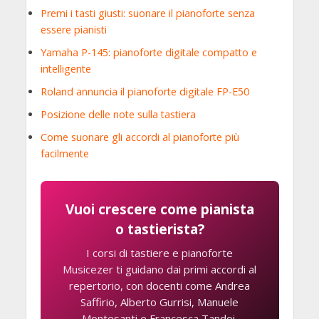
Premi i tasti giusti: suonare il pianoforte senza
essere pianisti
Yamaha P-145: pianoforte digitale compatto e
intelligente
Roland annuncia il pianoforte digitale FP-E50
Posizione delle note sulla tastiera
Come suonare gli accordi al pianoforte più
facilmente
Vuoi crescere come pianista
o tastierista?
I corsi di tastiere e pianoforte
Musicezer ti guidano dai primi accordi al
repertorio, con docenti come Andrea
Saffirio, Alberto Gurrisi, Manuele
Montesanti e Francesca Tandoi.