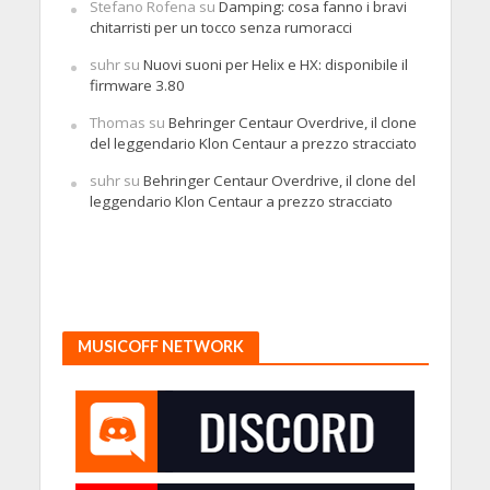
Stefano Rofena
su
Damping: cosa fanno i bravi
chitarristi per un tocco senza rumoracci
suhr
su
Nuovi suoni per Helix e HX: disponibile il
firmware 3.80
Thomas
su
Behringer Centaur Overdrive, il clone
del leggendario Klon Centaur a prezzo stracciato
suhr
su
Behringer Centaur Overdrive, il clone del
leggendario Klon Centaur a prezzo stracciato
MUSICOFF NETWORK