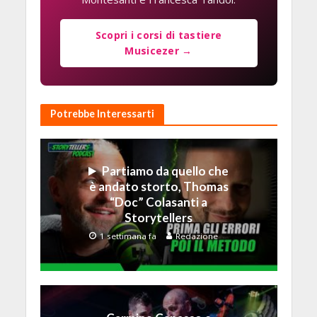
Scopri i corsi di tastiere
Musicezer →
Potrebbe Interessarti
Partiamo da quello che
è andato storto, Thomas
“Doc” Colasanti a
Storytellers
1 settimana fa
Redazione