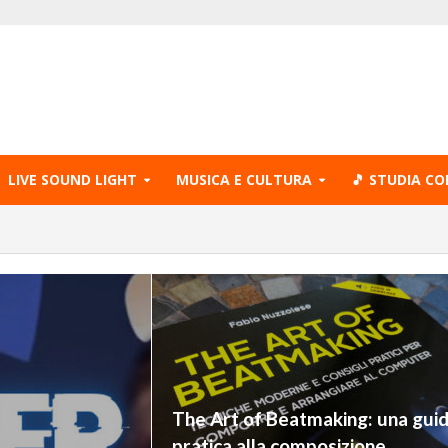
LIVE SOUND LIGHT
MUSICA E CULTURA
🎵 STUDIA CO
The Art of Beatmaking: una gui
pratica alla composizione