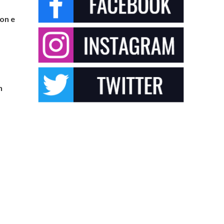
on e
n