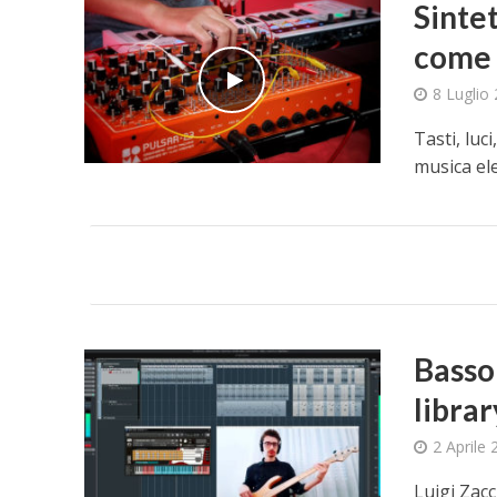
Sintet
come 
8 Luglio
Tasti, luc
musica ele
Basso 
librar
2 Aprile
Luigi Zac