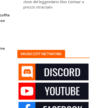
clone del leggendario Klon Centaur a
prezzo stracciato
 cuffia
ton
ome
MUSICOFF NETWORK