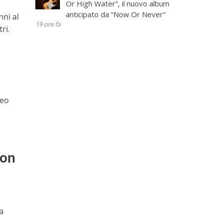
Or High Water”, il nuovo album
anticipato da “Now Or Never”
nni al
19 ore fa
ri.
deo
ton
a