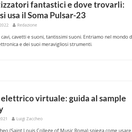
izzatori fantastici e dove trovarli:
si usa il Soma Pulsar-23
 2022
Redazione
i, cavi, cavetti e suoni, tantissimi suoni. Entriamo nel mondo d
ttronica e dei suoi meravigliosi strumenti.
elettrico virtuale: guida al sample
y
 2021
Luigi Zaccheo
cheo (Saint Louis College of Music Roma) spiega come usare