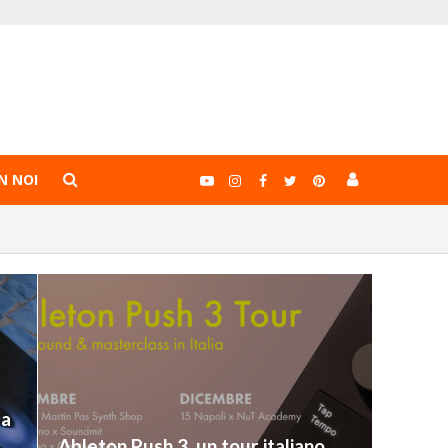
N NOI
da
Ableton Push 3, un tour italiano