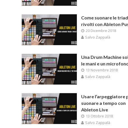
Come suonare le triadi
rivolti con Ableton Pu
20 Dicembre 2018
Salvo Zappalà
Una Drum Machine so
le mani e un microfon
13 Novembre 2018
Salvo Zappalà
Usare l’arpeggiatore 
suonare a tempo con
Ableton Live
13 Ottobre 2018
Salvo Zappalà