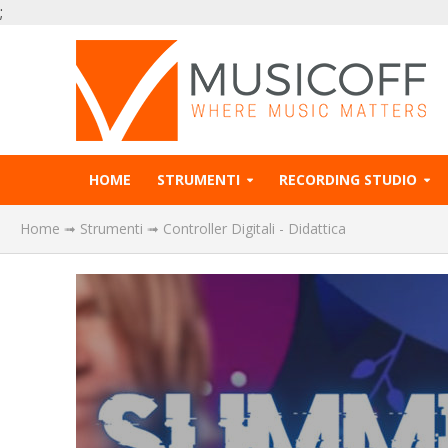
;
HOME
STRUMENTI
RECORDING STUDIO
Home
➟
Strumenti
➟
Controller Digitali - Didattica