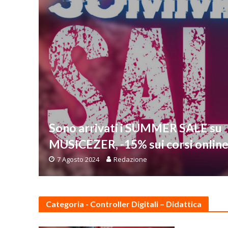
Sono arrivati i SUMMER SALE su
MUSICEZER, -15% sui corsi onlin
7 Agosto 2024
Redazione
Categoria - Controller Digitali – Didattica