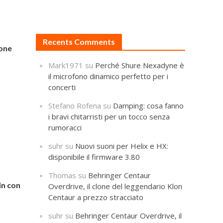
Recents Comments
ione
Mark1971
su
Perché Shure Nexadyne è
il microfono dinamico perfetto per i
concerti
Stefano Rofena
su
Damping: cosa fanno
i bravi chitarristi per un tocco senza
rumoracci
suhr
su
Nuovi suoni per Helix e HX:
disponibile il firmware 3.80
Thomas
su
Behringer Centaur
in con
Overdrive, il clone del leggendario Klon
Centaur a prezzo stracciato
suhr
su
Behringer Centaur Overdrive, il