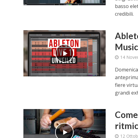
basso elet
credibili.
Ableto
Music
14 Nove
Domenica 
anteprima 
fiere virt
grandi ex
Come 
ritmi
12 Ottob