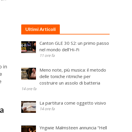
Ultimi Articoli
Canton GLE 30 S2: un primo passo
nel mondo dell’Hi-Fi
11 ore fa
o in
Meno note, più musica: il metodo
e
delle toniche ritmiche per
e
costruire un assolo di batteria
14 ore fa
La partitura come oggetto visivo
na
14 ore fa
Yngwie Malmsteen annuncia “Hell