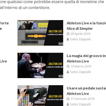
ione qualsiasi come potrebbe essere quella di monetine che
ll'interno di un contenitore.
forte
Ableton Live e la funz
ve
Slice di Simpler
29 Aprile 2019
Salvo Zappalà
La magia dei groove in
Live
Ableton Live
13 Marzo 2019
Salvo Zappalà
Usare un pedale susta
Ableton Live
17 Gennaio 2019
Salvo Zappalà