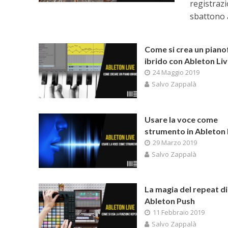
registraz
sbattono a
Come si crea un piano
ibrido con Ableton Li
24 Maggio 2019
Salvo Zappalà
Usare la voce come
strumento in Ableton 
29 Marzo 2019
Salvo Zappalà
La magia del repeat di
Ableton Push
11 Febbraio 2019
Salvo Zappalà