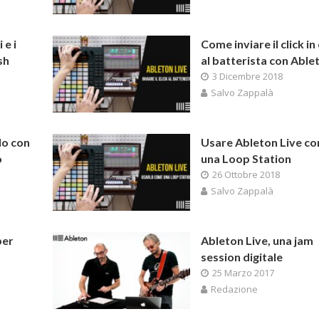
 e i
Come inviare il click in
sh
al batterista con Able
3 Dicembre 2018
Salvo Zappalà
lo con
Usare Ableton Live c
o
una Loop Station
26 Ottobre 2018
Salvo Zappalà
per
Ableton Live, una jam
session digitale
25 Marzo 2017
Redazione