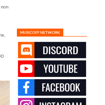
e non
MUSICOFF NETWORK
me,
DD
y