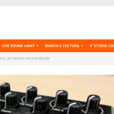
LIVE SOUND LIGHT
MUSICA E CULTURA
🎵 STUDIA CO
or, un classico ancora attuale