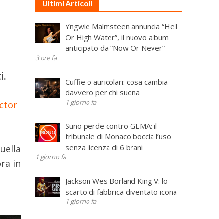
Ultimi Articoli
Yngwie Malmsteen annuncia “Hell
Or High Water”, il nuovo album
anticipato da “Now Or Never”
3 ore fa
i.
Cuffie o auricolari: cosa cambia
davvero per chi suona
1 giorno fa
ctor
Suno perde contro GEMA: il
tribunale di Monaco boccia l’uso
senza licenza di 6 brani
uella
1 giorno fa
ra in
Jackson Wes Borland King V: lo
scarto di fabbrica diventato icona
1 giorno fa