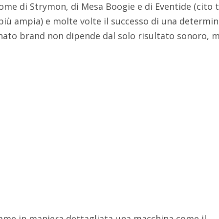
ome di Strymon, di Mesa Boogie e di Eventide (cito 
 più ampia) e molte volte il successo di una determi
nato brand non dipende dal solo risultato sonoro, 
ame in maniera dettagliata una macchina come il