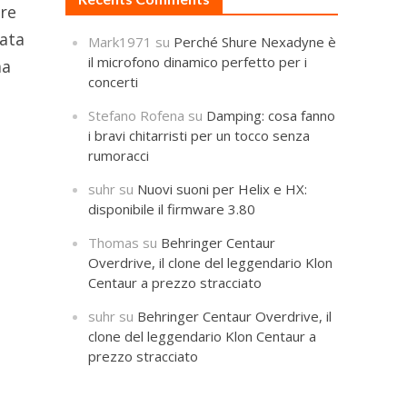
tre
nata
Mark1971
su
Perché Shure Nexadyne è
il microfono dinamico perfetto per i
ma
concerti
Stefano Rofena
su
Damping: cosa fanno
i bravi chitarristi per un tocco senza
rumoracci
suhr
su
Nuovi suoni per Helix e HX:
disponibile il firmware 3.80
Thomas
su
Behringer Centaur
Overdrive, il clone del leggendario Klon
Centaur a prezzo stracciato
suhr
su
Behringer Centaur Overdrive, il
clone del leggendario Klon Centaur a
prezzo stracciato