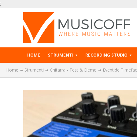
;
HOME
STRUMENTI
RECORDING STUDIO
Home
➟
Strumenti
➟
Chitarra - Test & Demo
➟
Eventide Timefact