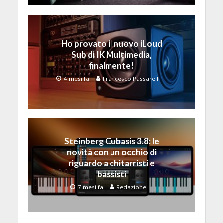
Ho provato il nuovo iLoud
Sub di IK Multimedia,
finalmente!
4 mesi fa
Francesco Passarelli
Steinberg Cubasis 3.8: le
novità con un occhio di
riguardo a chitarristi e
bassisti
7 mesi fa
Redazione