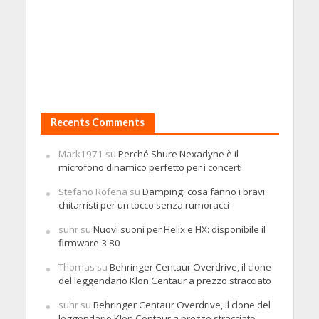
Recents Comments
Mark1971
su
Perché Shure Nexadyne è il
microfono dinamico perfetto per i concerti
Stefano Rofena
su
Damping: cosa fanno i bravi
chitarristi per un tocco senza rumoracci
suhr
su
Nuovi suoni per Helix e HX: disponibile il
firmware 3.80
Thomas
su
Behringer Centaur Overdrive, il clone
del leggendario Klon Centaur a prezzo stracciato
suhr
su
Behringer Centaur Overdrive, il clone del
leggendario Klon Centaur a prezzo stracciato