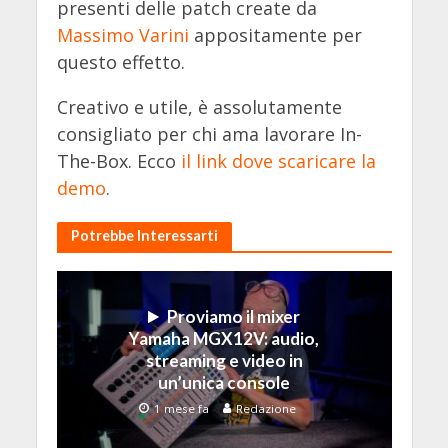
presenti delle patch create da
Massimo Varini
appositamente per
questo effetto.
Creativo e utile, è assolutamente
consigliato per chi ama lavorare In-
The-Box. Ecco
il link dove scaricare la
demo
.
Potrebbe Interessarti
Proviamo il mixer
Yamaha MGX12V: audio,
streaming e video in
un’unica console
1 mese fa
Redazione