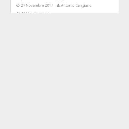
27 Novembre 2017
Antonio Cangiano
14 Min di Lettura
Facebook
Tweet
Recensione di T-RackS 5 di IK
Multimedia: i moduli One, Master
Match, Dyna Mu ed EQual messi alla
prova per mixing e mastering, con
prezzi e verdetto finale.