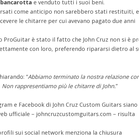
o
bancarotta
e venduto tutti i suoi beni.
rsati come anticipo non sarebbero stati restituiti, 
icevere le chitarre per cui avevano pagato due anni
o ProGuitar è stato il fatto che John Cruz non si è p
rettamente con loro, preferendo ripararsi dietro al 
hiarando: “
Abbiamo terminato la nostra relazione co
. Non rappresentiamo più le chitarre di John.
”
agram e Facebook di John Cruz Custom Guitars siano
o web ufficiale – johncruzcustomguitars.com – risulta
profili sui social network menziona la chiusura