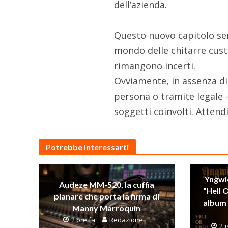
dell’azienda.
Questo nuovo capitolo se
mondo delle chitarre custo
rimangono incerti.
Ovviamente, in assenza di 
persona o tramite legale –
soggetti coinvolti. Attendi
Potrebbe Interessarti
Yngwi
Audeze MM-520, la cuffia
“Hell 
planare che porta la firma di
album 
Manny Marroquin
2 ore fa
Redazione
2 g