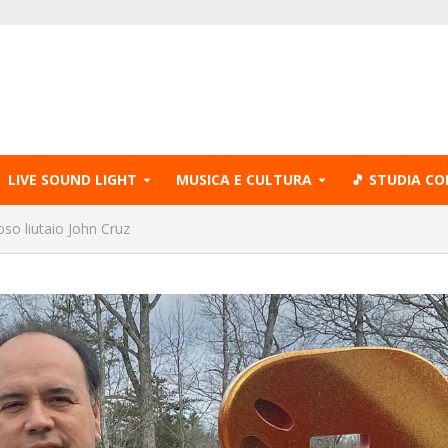
LIVE SOUND LIGHT
MUSICA E CULTURA
🎵 STUDIA CO
so liutaio John Cruz