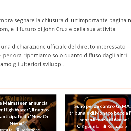
mbra segnare la chiusura di un’importante pagina n
m, e il futuro di John Cruz e della sua attività
una dichiarazione ufficiale del diretto interessato –
 per ora riportiamo solo quanto diffuso dagli altri
amo gli ulteriori sviluppi.
e Malmsteen annuncia
Suno perde contro GEMA: 
Or High Water”, il nuovo
tribunale di Monaco boccia l
anticipato da “Now Or
senza licenza di 6 brani
Never”
3 giorni fa
Redazione
iorni fa
Redazione