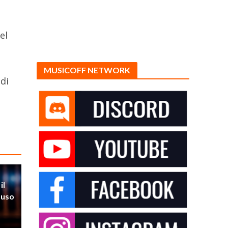
el
MUSICOFF NETWORK
 di
il
’uso