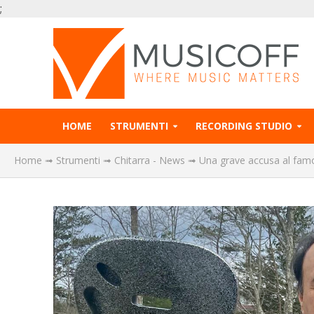
;
HOME
STRUMENTI
RECORDING STUDIO
Home
➟
Strumenti
➟
Chitarra - News
➟
Una grave accusa al famo