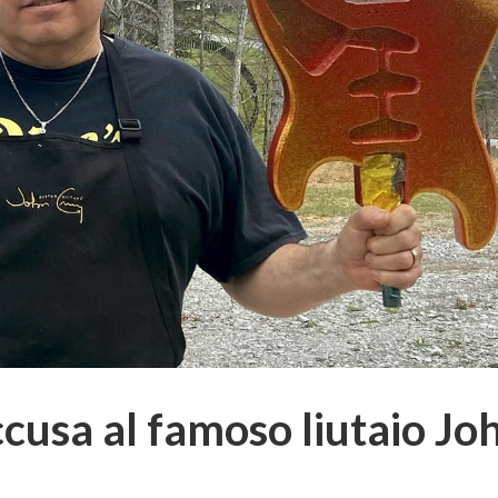
cusa al famoso liutaio Jo