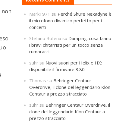
e non
Mark1971
su
Perché Shure Nexadyne è
il microfono dinamico perfetto per i
concerti
reso
Stefano Rofena
su
Damping: cosa fanno
i bravi chitarristi per un tocco senza
suo
rumoracci
suhr
su
Nuovi suoni per Helix e HX:
disponibile il firmware 3.80
n
Thomas
su
Behringer Centaur
Overdrive, il clone del leggendario Klon
Centaur a prezzo stracciato
suhr
su
Behringer Centaur Overdrive, il
clone del leggendario Klon Centaur a
prezzo stracciato