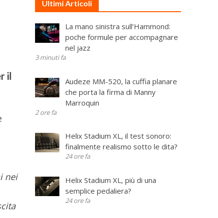
Ultimi Articoli
La mano sinistra sull’Hammond:
poche formule per accompagnare
nel jazz
3 minuti fa
 il
Audeze MM-520, la cuffia planare
che porta la firma di Manny
Marroquin
2 ore fa
e
Helix Stadium XL, il test sonoro:
finalmente realismo sotto le dita?
24 ore fa
i nei
Helix Stadium XL, più di una
semplice pedaliera?
24 ore fa
cita