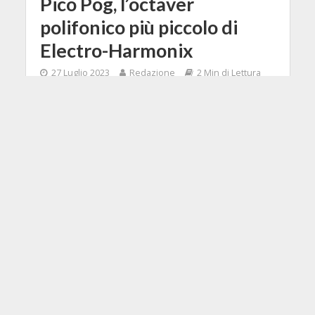
Pico Pog, l’octaver
polifonico più piccolo di
Electro-Harmonix
27 Luglio 2023
Redazione
2 Min di Lettura
Facebook
Tweet
Electro-Harmonix presenta il Pico
POG, progettato per essere il più
piccolo e potente generatore di
ottave polifonico mai realizzato da
EHX.