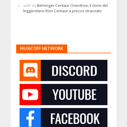
suhr
su
Behringer Centaur Overdrive, il clone del
leggendario Klon Centaur a prezzo stracciato
MUSICOFF NETWORK