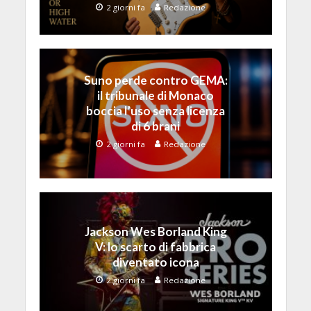
2 giorni fa
Redazione
Suno perde contro GEMA:
il tribunale di Monaco
boccia l’uso senza licenza
di 6 brani
2 giorni fa
Redazione
Jackson Wes Borland King
V: lo scarto di fabbrica
diventato icona
2 giorni fa
Redazione