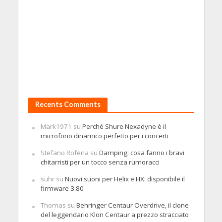
Recents Comments
Mark1971
su
Perché Shure Nexadyne è il
microfono dinamico perfetto per i concerti
Stefano Rofena
su
Damping: cosa fanno i bravi
chitarristi per un tocco senza rumoracci
suhr
su
Nuovi suoni per Helix e HX: disponibile il
firmware 3.80
Thomas
su
Behringer Centaur Overdrive, il clone
del leggendario Klon Centaur a prezzo stracciato