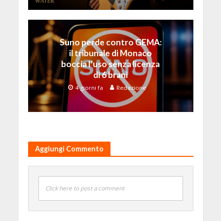
Suno perde contro GEMA:
il tribunale di Monaco
boccia l’uso senza licenza
di 6 brani
4 giorni fa
Redazione
Aggiungi Commento
Click here to post a comment