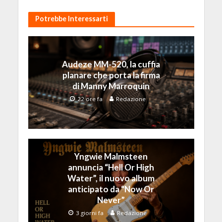
Potrebbe Interessarti
Audeze MM-520, la cuffia
planare che porta la firma
di Manny Marroquin
22 ore fa
Redazione
Yngwie Malmsteen
annuncia “Hell Or High
Water”, il nuovo album
anticipato da “Now Or
Never”
3 giorni fa
Redazione