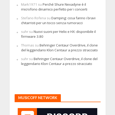
Mark1971
su
Perché Shure Nexadyne è il
microfono dinamico perfetto per i concerti
Stefano Rofena
su
Damping: cosa fanno i bravi
chitarristi per un tocco senza rumoracci
suhr
su
Nuovi suoni per Helix e HX: disponibile il
firmware 3.80
Thomas
su
Behringer Centaur Overdrive, il clone
del leggendario Klon Centaur a prezzo stracciato
suhr
su
Behringer Centaur Overdrive, il clone del
leggendario Klon Centaur a prezzo stracciato
MUSICOFF NETWORK