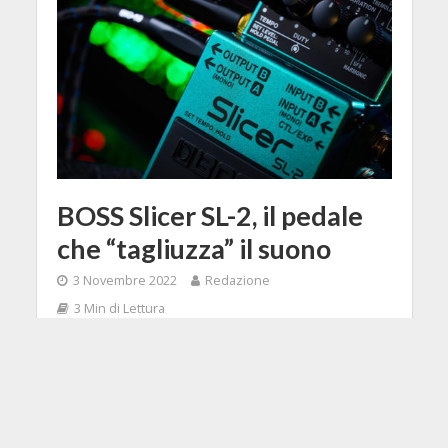
BOSS Slicer SL-2, il pedale
che “tagliuzza” il suono
3 Novembre 2022
Redazione
3 Min di Lettura
Facebook
Tweet
Il titolo è ironico, ma in effetti il
nuovo SL-2 "Slicer" dà la possibilità ti