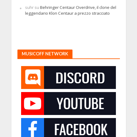
suhr
su
Behringer Centaur Overdrive, il clone del
leggendario Klon Centaur a prezzo stracciato
MUSICOFF NETWORK