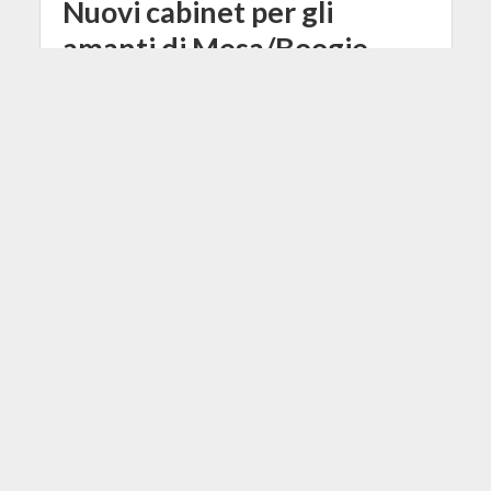
Nuovi cabinet per gli
amanti di Mesa/Boogie
11 Ottobre 2022
Redazione
2 Min di Lettura
Facebook
Tweet
Arriva la nuova serie Boogie Cabinet,
composta da nuove casse per
chitarra scelte dalle preferite dei
musicisti Mesa di lunga data.