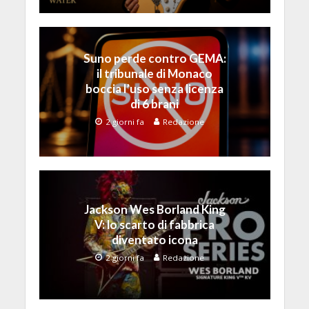
Suno perde contro GEMA:
il tribunale di Monaco
boccia l’uso senza licenza
di 6 brani
2 giorni fa
Redazione
Jackson Wes Borland King
V: lo scarto di fabbrica
diventato icona
2 giorni fa
Redazione