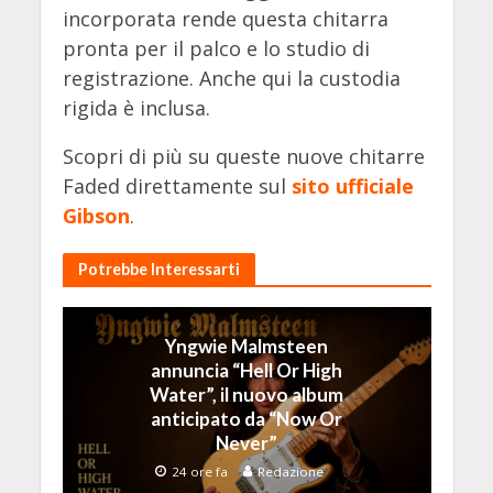
incorporata rende questa chitarra
pronta per il palco e lo studio di
registrazione. Anche qui la custodia
rigida è inclusa.
Scopri di più su queste nuove chitarre
Faded direttamente sul
sito ufficiale
Gibson
.
Potrebbe Interessarti
Yngwie Malmsteen
annuncia “Hell Or High
Water”, il nuovo album
anticipato da “Now Or
Never”
24 ore fa
Redazione